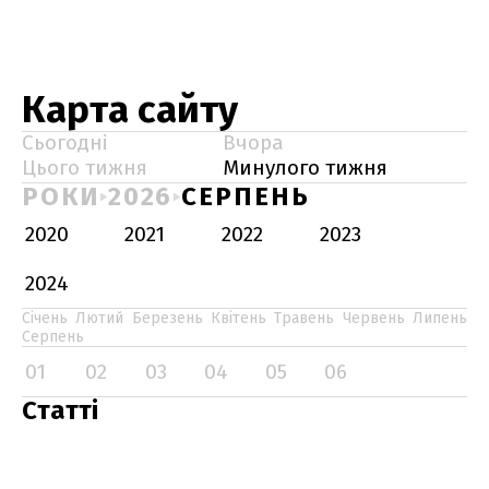
Карта сайту
Сьогодні
Вчора
Цього тижня
Минулого тижня
РОКИ
2026
СЕРПЕНЬ
2020
2021
2022
2023
2024
Січень
Лютий
Березень
Квітень
Травень
Червень
Липень
Серпень
01
02
03
04
05
06
Статті