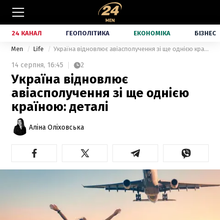
24 КАНАЛ
ГЕОПОЛІТИКА
ЕКОНОМІКА
БІЗНЕС
Men
Life
Україна відновлює авіасполучення зі ще однією країною: деталі
14 серпня,
16:45
2
Україна відновлює
авіасполучення зі ще однією
країною: деталі
Аліна Оліховська