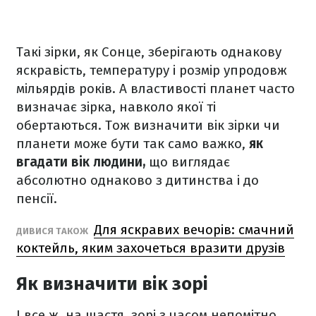
Такі зірки, як Сонце, зберігають однакову
яскравість, температуру і розмір упродовж
мільярдів років. А властивості планет часто
визначає зірка, навколо якої ті
обертаються. Тож визначити вік зірки чи
планети може бути так само важко,
як
вгадати вік людини,
що виглядає
абсолютно однаково з дитинства і до
пенсії.
Для яскравих вечорів: смачний
ДИВИСЯ ТАКОЖ
коктейль, яким захочеться вразити друзів
Як визначити вік зорі
І все ж, на щастя, зорі з часом непомітно