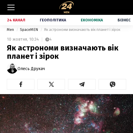
24 КАНАЛ
ГЕОПОЛІТИКА
ЕКОНОМІКА
БІЗНЕС
Men
SpaceMEN
Як астрономи визначають вік планет і зірок
10 жовтня,
10:34
4
Як астрономи визначають вік
планет і зірок
Олесь Друкач