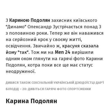
З
Кариною Подолян
захисник київського
"Динамо" Олександр Зустрічається понад 3
з половиною роки. Тепер же він наважився
на серйозний крок у своєму житті,
освідчення. Звичайно ж,
красуня сказала
йому "так"
. Тож ми на
Men 24
вирішили
одним оком глянути на гарячі фото Карини
Подолян, котра поки все ще має статус
неодруженої.
ДИВИСЯ ТАКОЖ СЕКСУАЛЬНІЙ УКРАЇНСЬКІЙ ДЗЮДОЇСТЦІ ДАР'Ї
БІЛОДІД – 20: ДИВІТЬСЯ ГАРЯЧІ ФОТО СПОРТСМЕНКИ
Карина Подолян