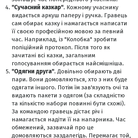
"Сучасний казкар"
. Кожному учаснику
видається аркуш паперу і ручка. Гравець
сам обирає казку і намагається написати
її своєю професійною мовою за певний
час. Наприклад, із "Колобка" зробити
поліційний протокол. Після того як
зачитані всі казки, загальним
голосуванням обирається найсмішніша.
"Одягни друга"
. Довільно обирають дві
пари. Вони домовляються, хто з них буде
одягати іншого. Потім їм зав'язують очі та
видають пакети з одягом (за складністю
та кількістю набори повинні бути схожі).
За командою гравець дістає річ і
намагається надіти її на напарника. Час
обмежений, зазвичай про це
домовляються заздалегідь. Перемагає той,