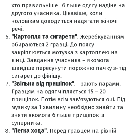
хто правильніше і більше одягу надіне на
другого учасника. Цікавіше, коли
чоловікам доводиться надягати жіночі
речі.
"Картопля та сигарети"
. Жеребкуванням
обираються 2 гравці. До поясу
закріплюється мотузка з картоплею на
кінці. Завдання учасника – якомога
швидше пересунути порожню пачку з-під
сигарет до фінішу.
"Звільни від прищіпок"
. Грають парами.
Гравцям на одяг чіпляється 15 – 20
прищіпок. Потім всім зав'язуються очі. Під
музику за 1 хвилину необхідно знайти та
зняти якомога більше прищіпок із
суперника.
"Легка хода"
. Перед гравцем на рівній