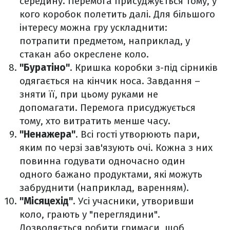
середину. Перемога присуджується тому, у
кого коробок полетить далі. Для більшого
інтересу можна гру ускладнити:
потрапити предметом, наприклад, у
стакан або окреслене коло.
"Буратіно"
. Кришка коробки з-під сірників
одягається на кінчик носа. Завдання –
зняти її, при цьому руками не
допомагати. Перемога присуджується
тому, хто витратить менше часу.
"Ненажера"
. Всі гості утворюють пари,
яким по черзі зав'язують очі. Кожна з них
повинна годувати одночасно один
одного бажано продуктами, які можуть
забруднити (наприклад, варенням).
"Місяцехід"
. Усі учасники, утворивши
коло, грають у "переглядини".
Дозволяється робити гримаси, щоб