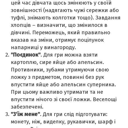
цей час дівчата щось змінюють у своїй
зовнішності (надягають чужі сережки або
туфлі, знімають колготки тощо). Завдання
хлопців – визначити, що змінилося в
дівчині. Переможець, який правильно
вказав на зміни, отримує поцілунок
напарниці у винагороду.
"Поєдинок"
. Для гри можна взяти
картоплю, сире яйце або апельсин.
Противники, зубами утримуючи свою
ложку з предметом, повинні без рук
впустити яйце або апельсин суперника.
При цьому важливо утримати та не
впустити нічого зі своєї ложки. Веселощі
забезпечені.
"З'їж мене"
. Для гри слід підготувати:
монету, ніж, виделку, рукавички, шарф і