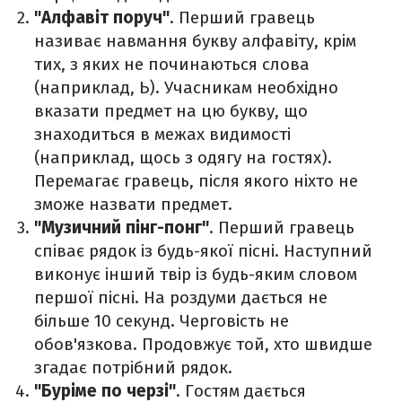
"Алфавіт поруч"
. Перший гравець
називає навмання букву алфавіту, крім
тих, з яких не починаються слова
(наприклад, Ь). Учасникам необхідно
вказати предмет на цю букву, що
знаходиться в межах видимості
(наприклад, щось з одягу на гостях).
Перемагає гравець, після якого ніхто не
зможе назвати предмет.
"Музичний пінг-понг"
. Перший гравець
співає рядок із будь-якої пісні. Наступний
виконує інший твір із будь-яким словом
першої пісні. На роздуми дається не
більше 10 секунд. Черговість не
обов'язкова. Продовжує той, хто швидше
згадає потрібний рядок.
"Буріме по черзі"
. Гостям дається