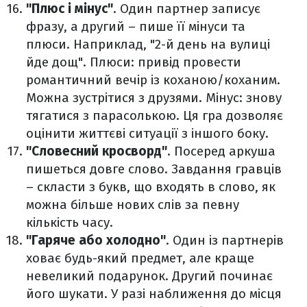
"Плюс і мінус"
. Один партнер записує
фразу, а другий – пише її мінуси та
плюси. Наприклад, "2-й день на вулиці
йде дощ". Плюси: привід провести
романтичний вечір із коханою/коханим.
Можна зустрітися з друзями. Мінус: знову
тягатися з парасолькою. Ця гра дозволяє
оцінити життєві ситуації з іншого боку.
"Словесний кросворд"
. Посеред аркуша
пишеться довге слово. Завдання гравців
– скласти з букв, що входять в слово, як
можна більше нових слів за певну
кількість часу.
"Гаряче або холодно"
. Один із партнерів
ховає будь-який предмет, але краще
невеликий подарунок. Другий починає
його шукати. У разі наближення до місця