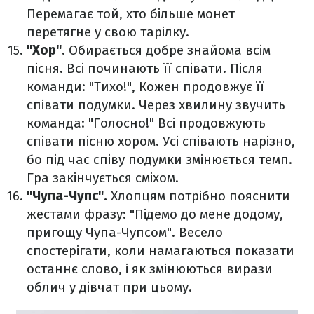
Перемагає той, хто більше монет
перетягне у свою тарілку.
"Хор"
. Обирається добре знайома всім
пісня. Всі починають її співати. Після
команди: "Тихо!", Кожен продовжує її
співати подумки. Через хвилину звучить
команда: "Голосно!" Всі продовжують
співати пісню хором. Усі співають нарізно,
бо під час співу подумки змінюється темп.
Гра закінчується сміхом.
"Чупа-Чупс".
Хлопцям потрібно пояснити
жестами фразу: "Підемо до мене додому,
пригощу Чупа-Чупсом". Весело
спостерігати, коли намагаються показати
останнє слово, і як змінюються вирази
облич у дівчат при цьому.