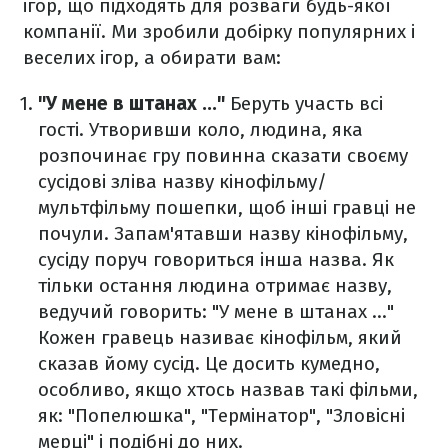
ігор, що підходять для розваги будь-якої
компанії. Ми зробили добірку популярних і
веселих ігор, а обирати вам:
"У мене в штанах ..."
Беруть участь всі
гості. Утворивши коло, людина, яка
розпочинає гру повинна сказати своєму
сусідові зліва назву кінофільму/
мультфільму пошепки, щоб інші гравці не
почули. Запам'ятавши назву кінофільму,
сусіду поруч говориться інша назва. Як
тільки остання людина отримає назву,
ведучий говорить: "У мене в штанах ..."
Кожен гравець називає кінофільм, який
сказав йому сусід. Це досить кумедно,
особливо, якщо хтось назвав такі фільми,
як: "Попелюшка", "Термінатор", "Зловісні
мерці" і подібні до них.