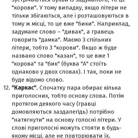
"корови". У тому випадку, якщо літери не
тільки збігаються, але і розташовуються в
тому ж місці, то це вже "бики". Наприклад,
задумане слово – "дивак", а гравець
говорить "дамка". Маємо 3 спільних
літери, тобто 3 "корови". Якщо ж буде
названо слово "казан", то це вже 1
"корова" та "бик" (буква "А" стоїть
однаково у двох словах). І так, поки не
буде відомо слово.
"Каркас"
. Спочатку пара обирає кілька
приголосних, тобто основу слова. Потім
протягом деякого часу (гравці
домовляються заздалегідь) потрібно
"натягнути" на основу голосні літери. У
слові приголосні можуть стояти в будь-
якому місці, але не повторювати їх.