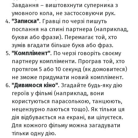
Завдання – виштовхнути суперника з
умовного кола, не застосовуючи рук.
"Записка"
. Гравці по черзі пишуть
послання на спині партнера (наприклад,
букви або фрази). Перемагає той, хто
зумів вгадати більше букв або фраз.
"Комплімент"
. По черзі говоріть своєму
партнеру компліменти. Програв той, хто
протягом 5 або 10 секунд (як домовитеся)
не зможе придумати новий комплімент.
"Дивимося кіно"
. Згадайте будь-яку дію
героїв у фільмі (наприклад, вони
користуються парасолькою, танцюють,
нецензурно лаються тощо). Як тільки ця
дія відбувається на екрані, ви цілуєтеся.
Для кожного фільму можна загадувати
тільки одну дію.