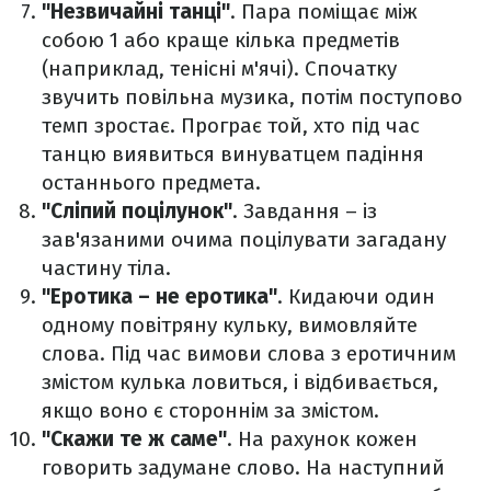
"Незвичайні танці"
. Пара поміщає між
собою 1 або краще кілька предметів
(наприклад, тенісні м'ячі). Спочатку
звучить повільна музика, потім поступово
темп зростає. Програє той, хто під час
танцю виявиться винуватцем падіння
останнього предмета.
"Сліпий поцілунок"
. Завдання – із
зав'язаними очима поцілувати загадану
частину тіла.
"Еротика – не еротика"
. Кидаючи один
одному повітряну кульку, вимовляйте
слова. Під час вимови слова з еротичним
змістом кулька ловиться, і відбивається,
якщо воно є стороннім за змістом.
"Скажи те ж саме"
. На рахунок кожен
говорить задумане слово. На наступний