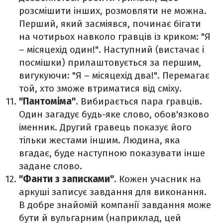
розсмішити інших, розмовляти не можна.
Перший, який засміявся, починає бігати
на чотирьох навколо гравців із криком: "Я
– місяцехід один!". Наступний (вистачає і
посмішки) прилаштовується за першим,
вигукуючи: "Я – місяцехід два!". Перемагає
той, хто зможе втриматися від сміху.
"Пантоміма"
. Вибирається пара гравців.
Один загадує будь-яке слово, обов'язково
іменник. Другий гравець показує його
тільки жестами іншим. Людина, яка
вгадає, буде наступною показувати інше
задане слово.
"Фанти з записками"
. Кожен учасник на
аркуші записує завдання для виконання.
В добре знайомій компанії завдання може
бути й вульгарним (наприклад, цей