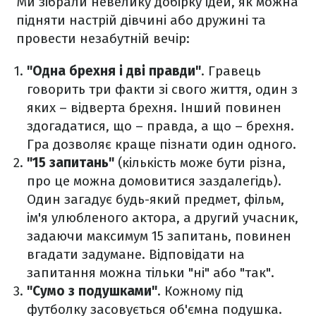
Ми зібрали невелику добірку ідей, як можна
підняти настрій дівчині або дружині та
провести незабутній вечір:
"Одна брехня і дві правди"
. Гравець
говорить три факти зі свого життя, один з
яких – відверта брехня. Інший повинен
здогадатися, що – правда, а що – брехня.
Гра дозволяє краще пізнати один одного.
"15 запитань"
(кількість може бути різна,
про це можна домовитися заздалегідь).
Один загадує будь-який предмет, фільм,
ім'я улюбленого актора, а другий учасник,
задаючи максимум 15 запитань, повинен
вгадати задумане. Відповідати на
запитання можна тільки "ні" або "так".
"Сумо з подушками"
. Кожному під
футболку засовується об'ємна подушка.