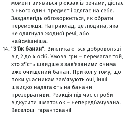
момент виявився рюкзак із речами, дістає
з нього один предмет і одягає на себе.
Заздалегідь обговорюється, як обрати
переможця. Наприклад, це людина, яка
не одягнула жодної речі, або
найсмішніша.
"З'їж банан"
. Викликаються добровольці
від 2 до 4 осіб. Умова гри – перемагає той,
хто з'їсть швидше з зав'язаними очима
вже очищений банан. Прикол у тому, що
поки учасникам зав'язують очі, інші
швидко надягають на банани
презервативи. Реакція під час спроби
відкусити шматочок – непередбачувана.
Веселощі гарантовані!