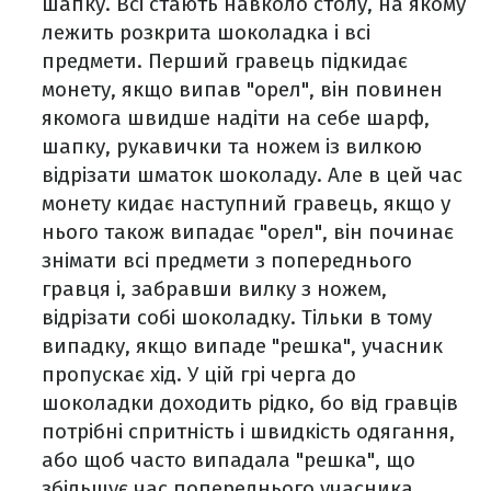
шапку. Всі стають навколо столу, на якому
лежить розкрита шоколадка і всі
предмети. Перший гравець підкидає
монету, якщо випав "орел", він повинен
якомога швидше надіти на себе шарф,
шапку, рукавички та ножем із вилкою
відрізати шматок шоколаду. Але в цей час
монету кидає наступний гравець, якщо у
нього також випадає "орел", він починає
знімати всі предмети з попереднього
гравця і, забравши вилку з ножем,
відрізати собі шоколадку. Тільки в тому
випадку, якщо випаде "решка", учасник
пропускає хід. У цій грі черга до
шоколадки доходить рідко, бо від гравців
потрібні спритність і швидкість одягання,
або щоб часто випадала "решка", що
збільшує час попереднього учасника.