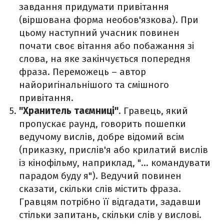
завдання придумати привітання
(віршована форма необов'язкова). При
цьому наступний учасник повинен
почати своє вітання або побажання зі
слова, на яке закінчується попередня
фраза. Переможець – автор
найоригінальнішого та смішного
привітання.
"Хранитель таємниці"
. Гравець, який
пропускає раунд, говорить пошепки
ведучому вислів, добре відомий всім
(приказку, прислів'я або крилатий вислів
із кінофільму, наприклад, "... командувати
парадом буду я"). Ведучий повинен
сказати, скільки слів містить фраза.
Гравцям потрібно її відгадати, задавши
стільки запитань, скільки слів у вислові.