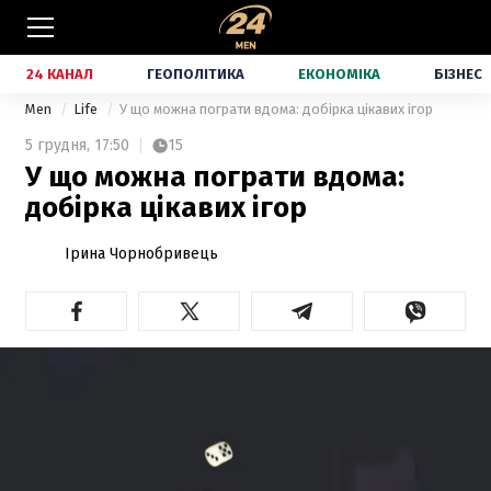
24 КАНАЛ
ГЕОПОЛІТИКА
ЕКОНОМІКА
БІЗНЕС
Men
Life
У що можна пограти вдома: добірка цікавих ігор
5 грудня,
17:50
15
У що можна пограти вдома:
добірка цікавих ігор
Ірина Чорнобривець