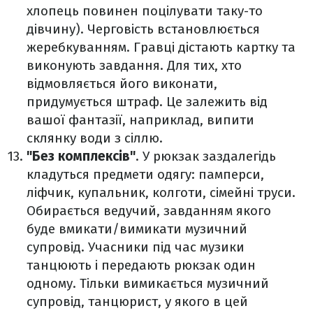
хлопець повинен поцілувати таку-то
дівчину). Черговість встановлюється
жеребкуванням. Гравці дістають картку та
виконують завдання. Для тих, хто
відмовляється його виконати,
придумується штраф. Це залежить від
вашої фантазії, наприклад, випити
склянку води з сіллю.
"Без комплексів"
. У рюкзак заздалегідь
кладуться предмети одягу: памперси,
ліфчик, купальник, колготи, сімейні труси.
Обирається ведучий, завданням якого
буде вмикати/вимикати музичний
супровід. Учасники під час музики
танцюють і передають рюкзак один
одному. Тільки вимикається музичний
супровід, танцюрист, у якого в цей