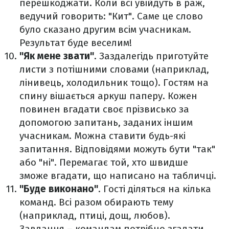
перешкоджати. Коли всі увійдуть в раж,
ведучий говорить: "Кит". Саме це слово
було сказано другим всім учасникам.
Результат буде веселим!
"Як мене звати"
. Заздалегідь приготуйте
листи з потішними словами (наприклад,
лінивець, холодильник тощо). Гостям на
спину вішається аркуш паперу. Кожен
повинен вгадати своє прізвисько за
допомогою запитань, заданих іншим
учасникам. Можна ставити будь-які
запитання. Відповідями можуть бути "так"
або "ні". Перемагає той, хто швидше
зможе вгадати, що написано на табличці.
"Буде виконано"
. Гості діляться на кілька
команд. Всі разом обирають тему
(наприклад, птиці, дощ, любов).
Завдання – командам потрібно згадати