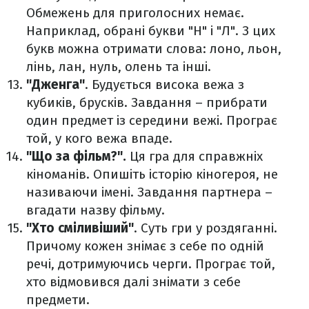
Обмежень для приголосних немає.
Наприклад, обрані букви "Н" і "Л". З цих
букв можна отримати слова: лоно, льон,
лінь, лан, нуль, олень та інші.
"Дженга"
. Будується висока вежа з
кубиків, брусків. Завдання – прибрати
один предмет із середини вежі. Програє
той, у кого вежа впаде.
"Що за фільм?".
Ця гра для справжніх
кіноманів. Опишіть історію кіногероя, не
називаючи імені. Завдання партнера –
вгадати назву фільму.
"Хто сміливіший"
. Суть гри у роздяганні.
Причому кожен знімає з себе по одній
речі, дотримуючись черги. Програє той,
хто відмовився далі знімати з себе
предмети.