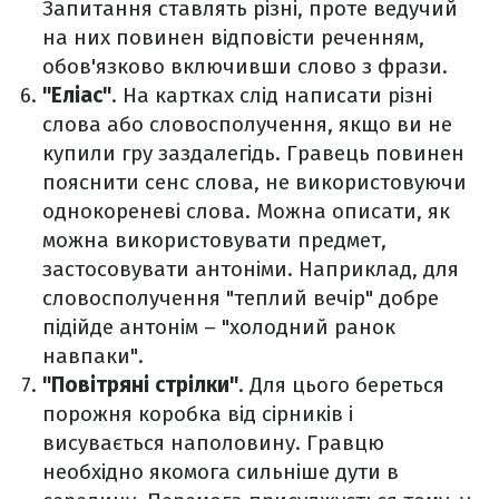
Запитання ставлять різні, проте ведучий
на них повинен відповісти реченням,
обов'язково включивши слово з фрази.
"Еліас"
. На картках слід написати різні
слова або словосполучення, якщо ви не
купили гру заздалегідь. Гравець повинен
пояснити сенс слова, не використовуючи
однокореневі слова. Можна описати, як
можна використовувати предмет,
застосовувати антоніми. Наприклад, для
словосполучення "теплий вечір" добре
підійде антонім – "холодний ранок
навпаки".
"Повітряні стрілки"
. Для цього береться
порожня коробка від сірників і
висувається наполовину. Гравцю
необхідно якомога сильніше дути в