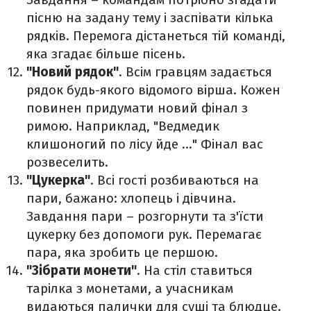
пісню на задану тему і заспівати кілька
рядків. Перемога дістанеться тій команді,
яка згадає більше пісень.
"Новий рядок"
. Всім гравцям задається
рядок будь-якого відомого вірша. Кожен
повинен придумати новий фінал з
римою. Наприклад, "Ведмедик
клишоногий по лісу йде ..." Фінал вас
розвеселить.
"Цукерка"
. Всі гості розбиваються на
пари, бажано: хлопець і дівчина.
Завдання пари – розгорнути та з'їсти
цукерку без допомоги рук. Перемагає
пара, яка зробить це першою.
"Зібрати монети"
. На стіл ставиться
тарілка з монетами, а учасникам
видаються палички для суші та блюдце.