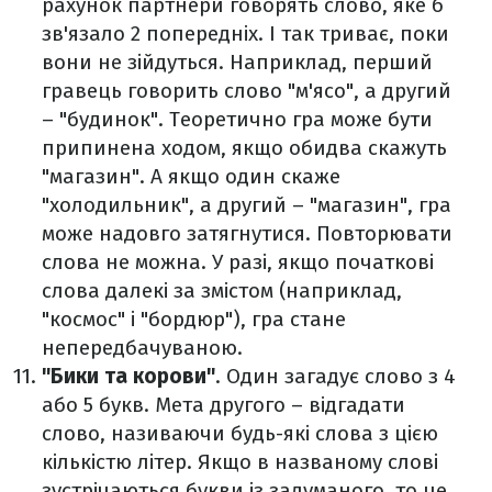
рахунок партнери говорять слово, яке б
зв'язало 2 попередніх. І так триває, поки
вони не зійдуться. Наприклад, перший
гравець говорить слово "м'ясо", а другий
– "будинок". Теоретично гра може бути
припинена ходом, якщо обидва скажуть
"магазин". А якщо один скаже
"холодильник", а другий – "магазин", гра
може надовго затягнутися. Повторювати
слова не можна. У разі, якщо початкові
слова далекі за змістом (наприклад,
"космос" і "бордюр"), гра стане
непередбачуваною.
"Бики та корови"
. Один загадує слово з 4
або 5 букв. Мета другого – відгадати
слово, називаючи будь-які слова з цією
кількістю літер. Якщо в названому слові
зустрічаються букви із задуманого, то це