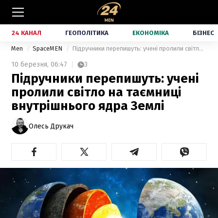
24 КАНАЛ
ГЕОПОЛІТИКА
ЕКОНОМІКА
БІЗНЕС
Men
SpaceMEN
Підручники перепишуть: учені пролили світло на таємниці внутрішнього ядра Землі
10 березня,
06:47
3
Підручники перепишуть: учені
пролили світло на таємниці
внутрішнього ядра Землі
Олесь Друкач