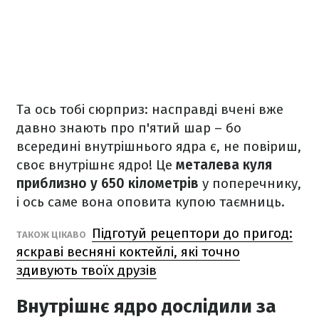
Та ось тобі сюрприз: насправді вчені вже
давно знають про п'ятий шар – бо
всередині внутрішнього ядра є, не повіриш,
своє внутрішнє ядро! Це
металева куля
приблизно у 650 кілометрів
у поперечнику,
і ось саме вона оповита купою таємниць.
Підготуй рецептори до пригод:
ТАКОЖ ЦІКАВО
яскраві весняні коктейлі, які точно
здивують твоїх друзів
Внутрішнє ядро дослідили за