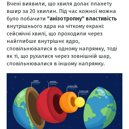
Вчені виявили, що хвиля долає планету
вшир за 20 хвилин. Під час кожної можна
було побачити
"анізотропну" властивість
внутрішнього ядра на чіткому екрані:
сейсмічні хвилі, що проходили через
найглибше внутрішнє ядро,
сповільнювалися в одному напрямку, тоді
як ті, що рухалися через зовнішній шар,
сповільнювалися в іншому напрямку.