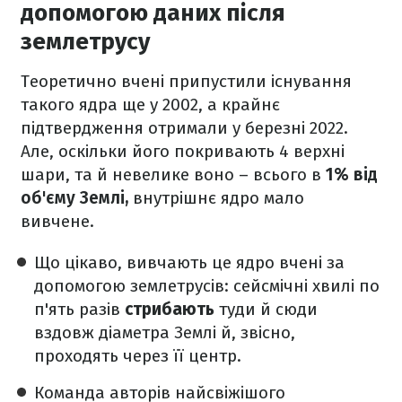
допомогою даних після
землетрусу
Теоретично вчені припустили існування
такого ядра ще у 2002, а крайнє
підтвердження отримали у березні 2022.
Але, оскільки його покривають 4 верхні
шари, та й невелике воно – всього в
1% від
об'єму Землі,
внутрішнє ядро мало
вивчене.
Що цікаво, вивчають це ядро вчені за
допомогою землетрусів: сейсмічні хвилі по
п'ять разів
стрибають
туди й сюди
вздовж діаметра Землі й, звісно,
проходять через її центр.
Команда авторів найсвіжішого