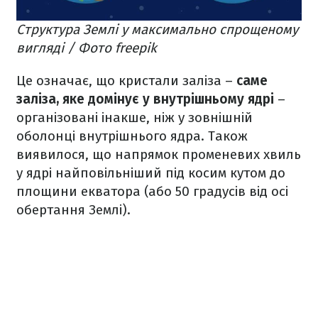
Структура Землі у максимально спрощеному
вигляді / Фото freepik
Це означає, що кристали заліза –
саме
заліза, яке домінує у внутрішньому ядрі
–
організовані інакше, ніж у зовнішній
оболонці внутрішнього ядра. Також
виявилося, що напрямок променевих хвиль
у ядрі найповільніший під косим кутом до
площини екватора (або 50 градусів від осі
обертання Землі).