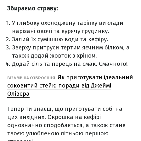
Збираємо страву:
У глибоку охолоджену тарілку виклади
нарізані овочі та курячу грудинку.
Залий їх сумішшю води та кефіру.
Зверху притруси тертим яєчним білком, а
також додай жовток з хріном.
Додай сіль та перець на смак. Смачного!
Як приготувати ідеальний
ВІЗЬМИ НА ОЗБРОЄННЯ
соковитий стейк: поради від Джеймі
Олівера
Тепер ти знаєш, що приготувати собі на
цих вихідних. Окрошка на кефірі
однозначно сподобається, а також стане
твоєю улюбленою літньою першою