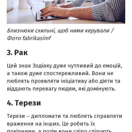
Близнюки схильні, щоб ними керували /
Фото fabrikasimf
3. Рак
Цей знак Зодіаку дуже чутливий до емоцій,
а також дуже спостережливий. Вони не
люблять проявляти ініціативу або діяти та
віддають перевагу людям, які домінують.
4. Терези
Терези – дипломати та люблять справляти
враження на інших. Це робить їх
покірними, а потім вони сліпо слідують