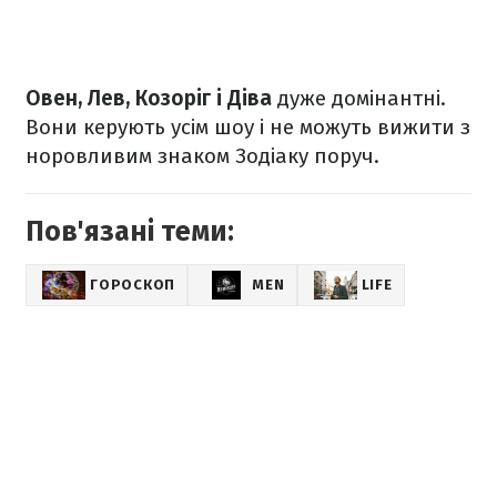
Овен, Лев, Козоріг і Діва
дуже домінантні.
Вони керують усім шоу і не можуть вижити з
норовливим знаком Зодіаку поруч.
Пов'язані теми:
ГОРОСКОП
MEN
LIFE