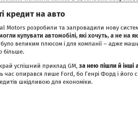
ті кредит на авто
eral Motors розробили та запровадили нову систе
огли купувати автомобілі, які хочуть, а не на як
е було великим плюсом і для компанії – адже ма
 більше.
вкрай успішний приклад GM,
за нею пішли й інші
ь час опирався лише Ford, бо Генрі Форд і його 
едитів шкідливою для економіки.