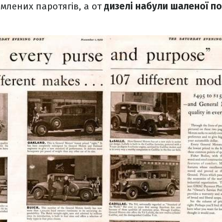
млених паротягів, а от
дизелі набули шаленої по