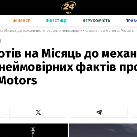
ФІНАНСИ
ІНВЕСТИЦІЇ
НЕРУХОМІСТЬ
ПРАВ
на Місяць до механічного серця: 5 неймовірних фактів про General Motors
3
отів на Місяць до меха
 неймовірних фактів пр
Motors