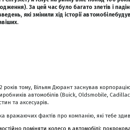
одження). За цей час було багато злетів і падін
ведень, які змінили хід історії автомобілебуду
авіших.
12 років тому, Вільям Дюрант заснував корпорацію
иробників автомобілів (Buick, Oldsmobile, Cadillac 
тин та аксесуарів.
ька вражаючих фактів про компанію, які тебе зди
мостійно поміняти колесо в автомобілі: покрокова