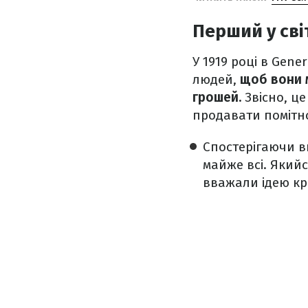
Перший у сві
У 1919 році в Gen
людей,
щоб вони м
грошей.
Звісно, ц
продавати помітно
Спостерігаючи 
майже всі. Якийс
вважали ідею кр