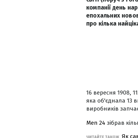
компанії день нар
епохальних новов
про кілька найцік
16 вересня 1908, 1
яка об'єднала 13 в
виробників запчас
Men 24
зібрав кіл
Як са
ЧИТАЙТЕ ТАКОЖ