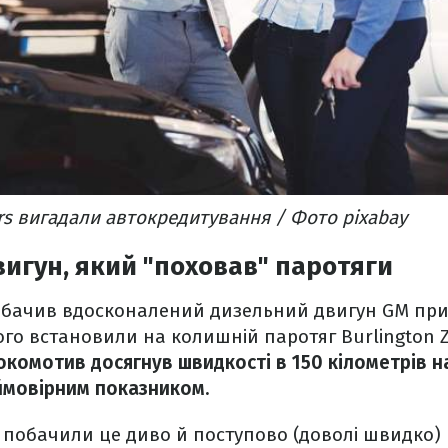
rs вигадали автокредитування / Фото pixabay
игун, який "поховав" паротяги
бачив вдосконалений дизельний двигун GM при
його встановили на колишній паротяг Burlington 
окомотив досягнув швидкості в 150 кілометрів н
еймовірним показником.
побачили це диво й поступово (доволі швидко) 