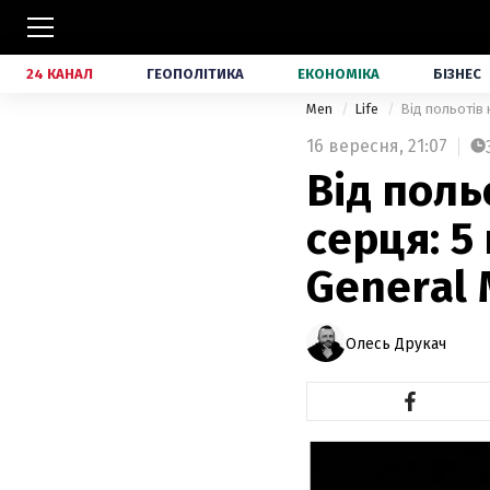
24 КАНАЛ
ГЕОПОЛІТИКА
ЕКОНОМІКА
БІЗНЕС
Men
Life
Від польотів 
16 вересня,
21:07
Від поль
серця: 5
General 
Олесь Друкач