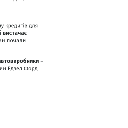
му кредитів для
і вистачає
шин почали
 автовиробники
–
син Едзел Форд