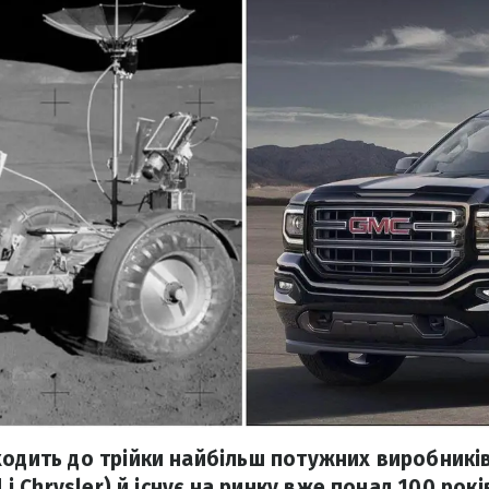
ходить до трійки найбільш потужних виробників
d і Chrysler) й існує на ринку вже понад 100 рокі