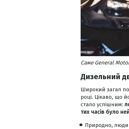
Саме General Moto
Дизельний дв
Широкий загал по
році. Цікаво, що 
стало успішним:
л
тих часів було н
Природно, люди 