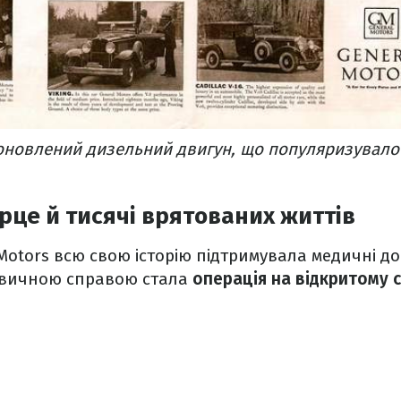
оновлений дизельний двигун, що популяризувало 
рце й тисячі врятованих життів
Motors всю свою історію підтримувала медичні д
звичною справою стала
операція на відкритому с