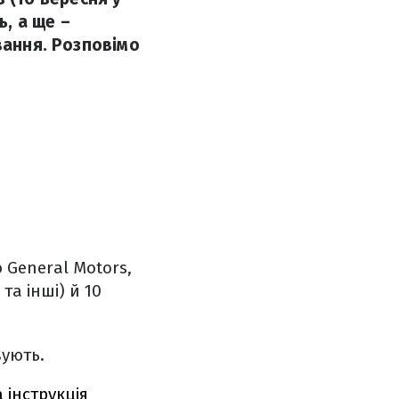
ь, а ще –
вання. Розповімо
 General Motors,
та інші) й 10
вують.
 інструкція