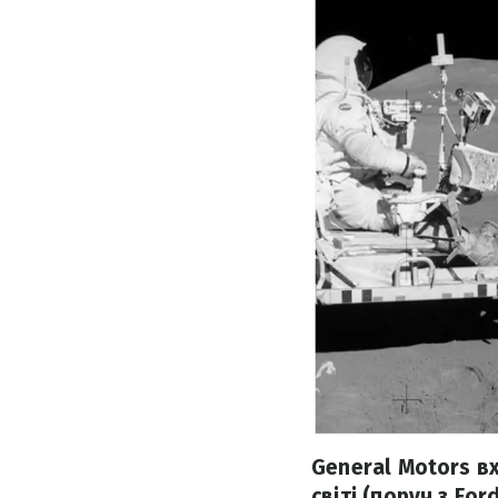
General Motors в
світі (поруч з For