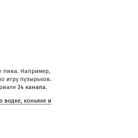
е пива. Например,
о игру пузырьков.
ериале
24 канала
.
 водке, коньяке и