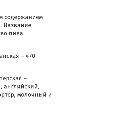
ним содержанием
и. Название
тво пива
анская – 470
перская –
, английский,
ортер, молочный и