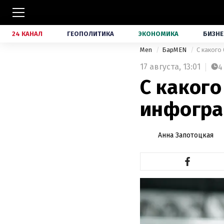
24 КАНАЛ
ГЕОПОЛИТИКА
ЭКОНОМИКА
БИЗНЕ
Men
БарMEN
С какого
17 августа,
13:01
4
С какого
инфогр
Анна Запотоцкая