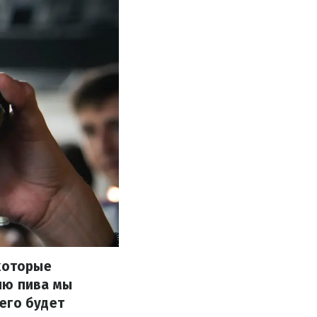
 которые
ню пива мы
его будет