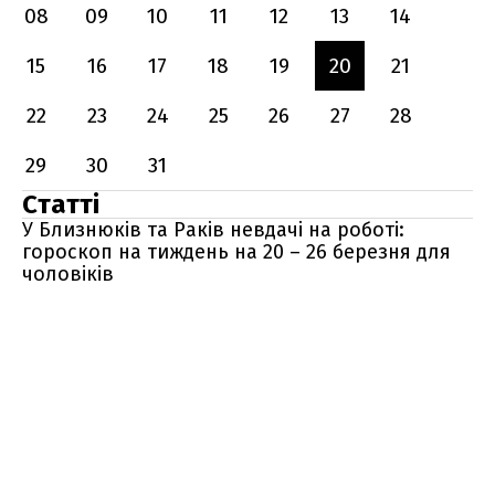
08
09
10
11
12
13
14
15
16
17
18
19
20
21
22
23
24
25
26
27
28
29
30
31
Статті
У Близнюків та Раків невдачі на роботі:
гороскоп на тиждень на 20 – 26 березня для
чоловіків