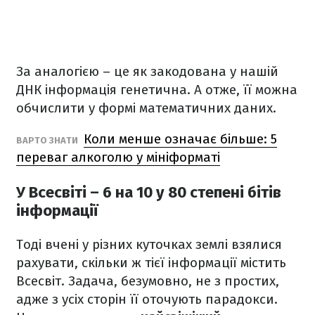
За аналогією – це як закодована у нашій
ДНК інформація генетична. А отже, її можна
обчислити у формі математичних даних.
Коли менше означає більше: 5
ВАРТО ЗНАТИ
переваг алкоголю у мініформаті
У Всесвіті – 6 на 10 у 80 степені бітів
інформації
Тоді вчені у різних куточках землі взялися
рахувати, скільки ж тієї інформації містить
Всесвіт. Задача, безумовно, не з простих,
адже з усіх сторін її оточують парадокси.