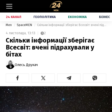
24 КАНАЛ
ГЕОПОЛІТИКА
ЕКОНОМІКА
БІЗНЕС
Men
SpaceMEN
Скільки інформації зберігає Всесвіт: вчені підрахували у бітах
4 листопада,
13:13
2
Скільки інформації зберігає
Всесвіт: вчені підрахували у
бітах
Олесь Друкач