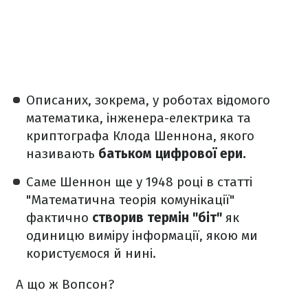
Описаних, зокрема, у роботах відомого
математика, інженера-електрика та
криптографа Клода Шеннона, якого
називають
батьком цифрової ери.
Саме Шеннон ще у 1948 році в статті
"Математична теорія комунікації"
фактично
створив термін "біт"
як
одиницю виміру інформації, якою ми
користуємося й нині.
А що ж Вопсон?