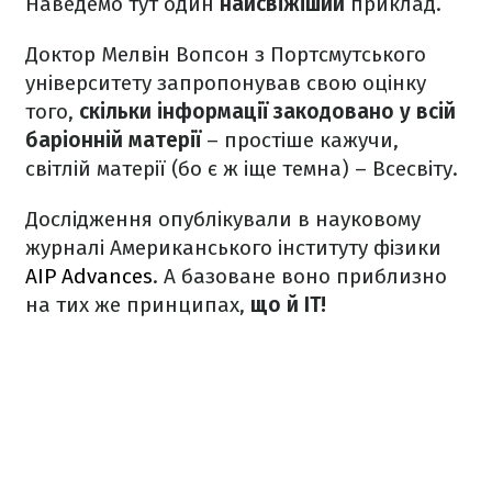
Наведемо тут один
найсвіжіший
приклад.
Доктор Мелвін Вопсон з Портсмутського
університету запропонував свою оцінку
того,
скільки інформації закодовано у всій
баріонній матерії
– простіше кажучи,
світлій матерії (бо є ж іще темна) – Всесвіту.
Дослідження опублікували в науковому
журналі Американського інституту фізики
AIP Advances
. А базоване воно приблизно
на тих же принципах,
що й IT!