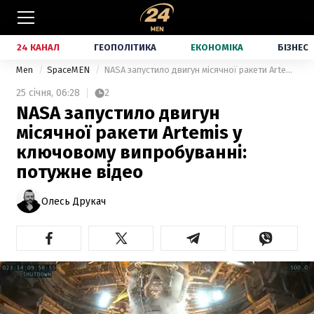
24 КАНАЛ
ГЕОПОЛІТИКА
ЕКОНОМІКА
БІЗНЕС
Men
SpaceMEN
NASA запустило двигун місячної ракети Artemis у ключовому випробуванні: потужне відео
25 січня,
06:28
2
NASA запустило двигун
місячної ракети Artemis у
ключовому випробуванні:
потужне відео
Олесь Друкач