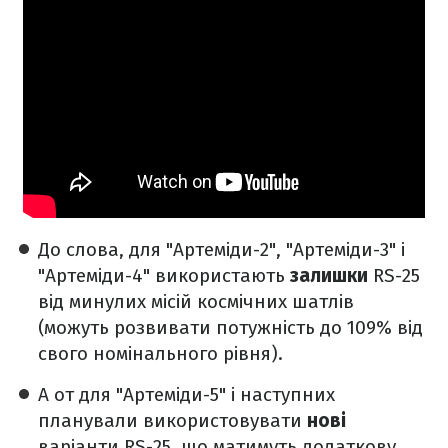
До слова, для "Артеміди-2", "Артеміди-3" і
"Артеміди-4" використають
залишки
RS-25
від минулих місій космічних шатлів
(можуть розвивати потужність до 109% від
свого номінального рівня).
А от для "Артеміди-5" і наступних
планували використовувати
нові
варіанти RS-25, що матимуть додаткову