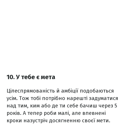
10. У тебе є мета
Цілеспрямованість й амбіції подобаються
усім. Тож тобі потрібно нарешті задуматися
над тим, ким або де ти себе бачиш через 5
років. А тепер роби малі, але впевнені
кроки назустріч досягненню своєї мети.