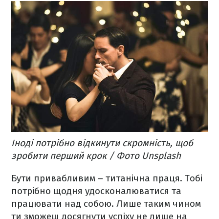
Іноді потрібно відкинути скромність, щоб
зробити перший крок / Фото Unsplash
Бути привабливим – титанічна праця. Тобі
потрібно щодня удосконалюватися та
працювати над собою. Лише таким чином
ти зможеш досягнути успіху не лише на