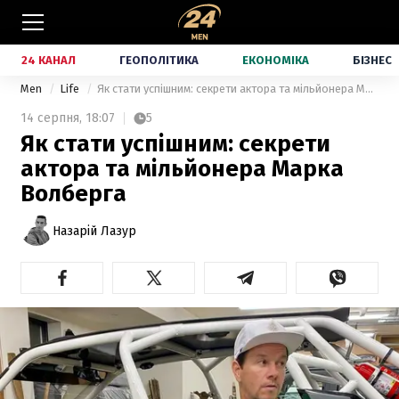
24 КАНАЛ
ГЕОПОЛІТИКА
ЕКОНОМІКА
БІЗНЕС
Men
Life
Як стати успішним: секрети актора та мільйонера Марка Волберга
14 серпня,
18:07
5
Як стати успішним: секрети
актора та мільйонера Марка
Волберга
Назарій Лазур