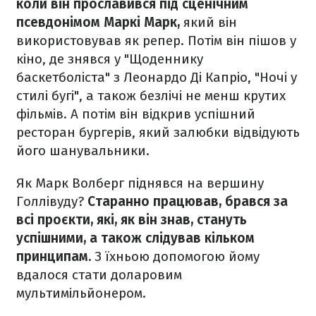
коли він прославився під сценічним
псевдонімом Маркі Марк,
який він
використовував як репер. Потім він пішов у
кіно, де знявся у "Щоденнику
баскетболіста" з Леонардо Ді Капріо, "Ночі у
стилі бугі", а також безлічі не менш крутих
фільмів. А потім він відкрив успішний
ресторан бургерів, який залюбки відвідують
його шанувальники.
Як Марк Волберг піднявся на вершину
Голлівуду?
Старанно працював, брався за
всі проєкти, які, як він знав, стануть
успішними, а також слідував кільком
принципам.
З їхньою допомогою йому
вдалося стати доларовим
мультимільйонером.