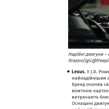
Надійні двигуни –
DrazenZigic@freepi
Lexus.
У J.D. Po
найнадійнішим ав
бренд очолив сві
візитною картко
витрачають близ
Оснащені двигунам