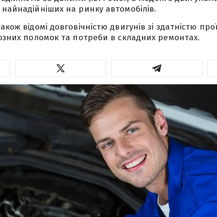
 найнадійніших на ринку автомобілів.
акож відомі довговічністю двигунів зі здатністю про
йозних поломок та потреби в складних ремонтах.