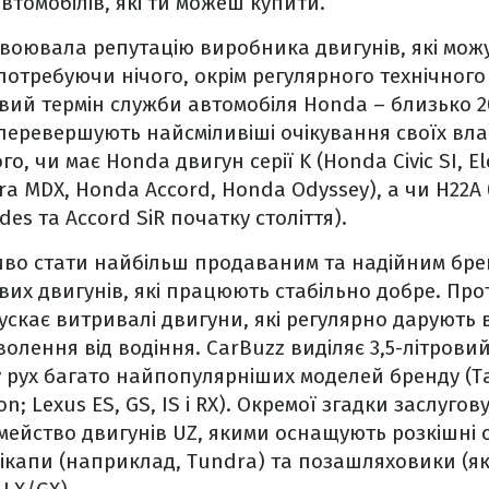
втомобілів, які ти можеш купити.
воювала репутацію виробника двигунів, які мож
 потребуючи нічого, окрім регулярного технічног
овий термін служби автомобіля Honda – близько 2
перевершують найсміливіші очікування своїх вла
о, чи має Honda двигун серії K (Honda Civic SI, El
ura MDX, Honda Accord, Honda Odyssey), а чи H22A
des та Accord SiR початку століття).
о стати найбільш продаваним та надійним бренд
их двигунів, які працюють стабільно добре. Про
ускає витривалі двигуни, які регулярно дарують 
олення від водіння. CarBuzz виділяє 3,5-літровий
 рух багато найпопулярніших моделей бренду (T
on; Lexus ES, GS, IS і RX). Окремої згадки заслуго
сімейство двигунів UZ, якими оснащують розкішні 
ікапи (наприклад, Tundra) та позашляховики (як-