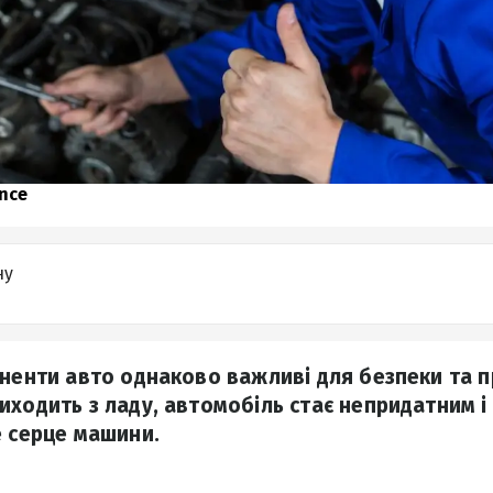
nce
ну
оненти авто однаково важливі для безпеки та п
иходить з ладу, автомобіль стає непридатним і
е серце машини.