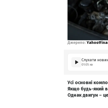
Джерело:
Yahoo!Fina
Слухати нови
01:05 хв
Усі основні комп
Якщо будь-який в
Однак двигун – ц