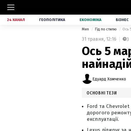
24 КАНАЛ
ГЕОПОЛІТИКА
ЕКОНОМІКА
БІЗНЕС
Men
Гід по стилю
Ось 
31 травня,
12:16
3
Ось 5 ма
найнаді
Едуард Хомченко
ОСНОВНІ ТЕЗИ
Ford та Chevrole
дорогого ремонту
експлуатації.
Lexus лідирує за 