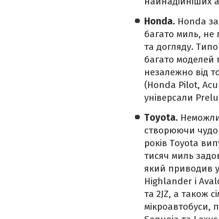
найнадійніших а
Honda.
Honda за
багато миль, не
та догляду. Тип
багато моделей 
незалежно від тог
(Honda Pilot, Ac
універсали Prelu
Toyota.
Неможлив
створюючи чудов
років Toyota вип
тисяч миль задов
який приводив у
Highlander і Aval
та 2JZ, а також 
мікроавтобуси, п