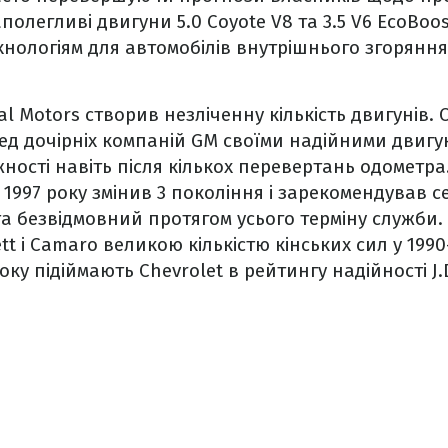
аполегливі двигуни 5.0 Coyote V8 та 3.5 V6 EcoBoo
нологіям для автомобілів внутрішнього згоряння,
al Motors створив незліченну кількість двигунів. 
ед дочірніх компаній GM своїми надійними двигун
ості навіть після кількох перевертань одометра.
 1997 року змінив 3 покоління і зарекомендував с
а безвідмовний протягом усього терміну служби. 
t і Camaro великою кількістю кінських сил у 1990
ку підіймають Chevrolet в рейтингу надійності J.