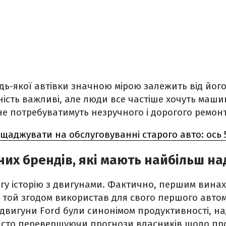
дь-якої автівки значною мірою залежить від його
ність важливі, але люди все частіше хочуть маши
не потребуватимуть незручного і дорогого ремонт
щаджувати на обслуговуванні старого авто: ось 
них брендів, які мають найбільш на
вгу історію з двигунами. Фактично, першим вина
й той згодом використав для свого першого автом
рії двигуни Ford були синонімом продуктивності, на
часто перевершуючи прогнози власників щодо проб