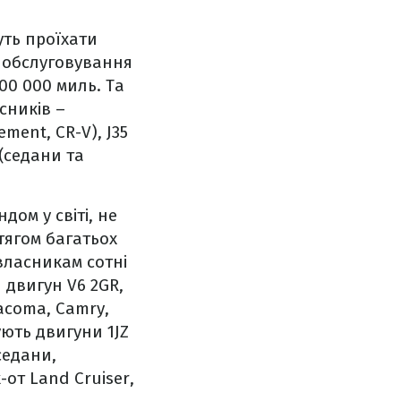
уть проїхати
о обслуговування
00 000 миль. Та
сників –
ement, CR-V), J35
 (седани та
ом у світі, не
тягом багатьох
власникам сотні
 двигун V6 2GR,
acoma, Camry,
вують двигуни 1JZ
седани,
от Land Cruiser,