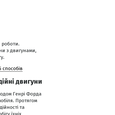
 роботи.
ни з двигунами,
у.
5 способів
дійні двигуни
ходом Генрі Форда
обіля. Протягом
дійності та
ігу їхніх