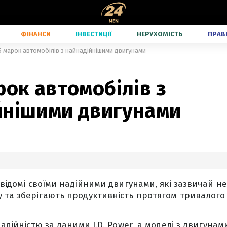
ФІНАНСИ
ІНВЕСТИЦІЇ
НЕРУХОМІСТЬ
ПРАВ
5 марок автомобілів з найнадійнішими двигунами
рок автомобілів з
йнішими двигунами
t відомі своїми надійними двигунами, які зазвичай н
 та зберігають продуктивність протягом тривалого
надійністю за даними J.D. Power, а моделі з двигунами