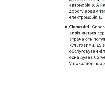
автомобілів. А н
дорогу новим тех
електромобілів.
Chevrolet.
Gener
вирізняється сер
втрачають потужн
культовими. LS з
обслуговуванні т
оснащував Corvet
V покоління щоро