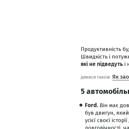
Продуктивність бу
Швидкість і потуж
які не підведуть
і 
Як зао
ДИВИСЯ ТАКОЖ
5 автомобіль
Ford.
Він має до
був двигун, яки
усієї своєї істо
довговічності, 