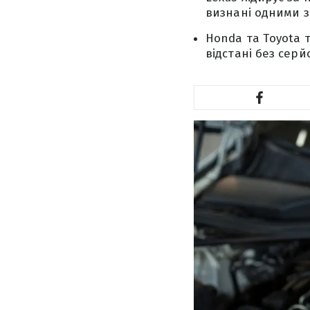
визнані одними з
Honda та Toyota т
відстані без сер