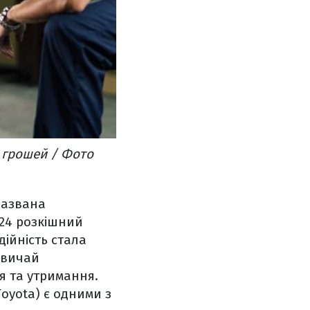
я грошей / Фото
 названа
024 розкішний
дійність стала
звичай
я та утримання.
Toyota) є одними з