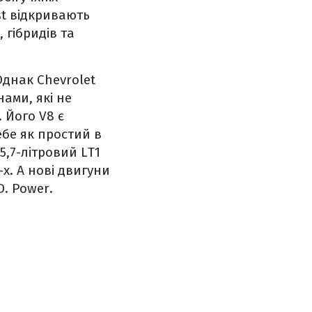
st відкривають
 гібридів та
Однак Chevrolet
ами, які не
 Його V8 є
ебе як простий в
5,7-літровий LT1
-х. А нові двигуни
D. Power.