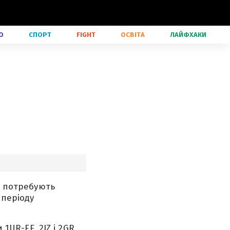
О
СПОРТ
FIGHT
ОСВІТА
ЛАЙФХАКИ
е потребують
 періоду
 1UR-FE, 2JZ і 2GR