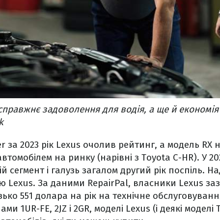
 справжнє задоволення для водія, а ще й економі
k
wer за 2023 рік Lexus очолив рейтинг, а модель RX
томобілем на ринку (нарівні з Toyota C-HR). У 2
й сегмент і галузь загалом другий рік поспіль. На
ю Lexus. За даними RepairPal, власники Lexus за
ько 551 долара на рік на технічне обслуговуванн
и 1UR-FE, 2JZ і 2GR, моделі Lexus (і деякі моделі 