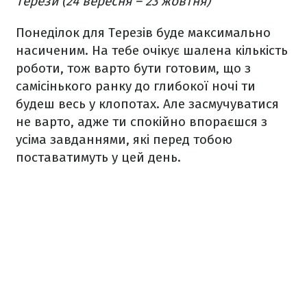
Терези (24 вересня – 23 жовтня)
Понеділок для Терезів буде максимально
насиченим. На тебе очікує шалена кількість
роботи, тож варто бути готовим, що з
самісінького ранку до глибокої ночі ти
будеш весь у клопотах. Але засмучуватися
не варто, адже ти спокійно впораєшся з
усіма завданнями, які перед тобою
поставатимуть у цей день.