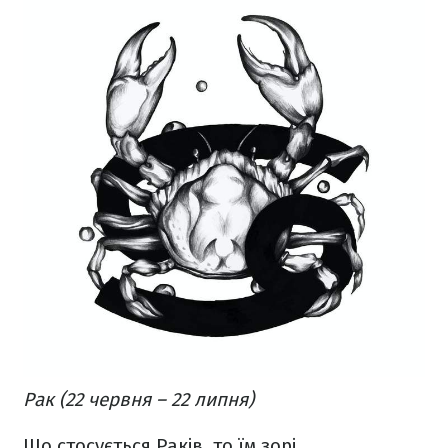
Рак (22 червня – 22 липня)
Що стосується Раків, то їм зорі