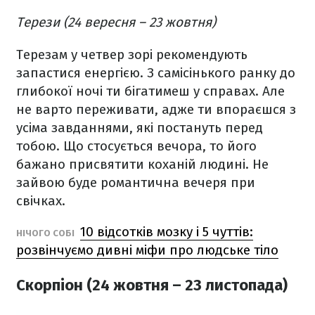
Терези (24 вересня – 23 жовтня)
Терезам у четвер зорі рекомендують
запастися енергією. З самісінького ранку до
глибокої ночі ти бігатимеш у справах. Але
не варто переживати, адже ти впораєшся з
усіма завданнями, які постануть перед
тобою. Що стосується вечора, то його
бажано присвятити коханій людині. Не
зайвою буде романтична вечеря при
свічках.
10 відсотків мозку і 5 чуттів:
НІЧОГО СОБІ
розвінчуємо дивні міфи про людське тіло
Скорпіон (24 жовтня – 23 листопада)