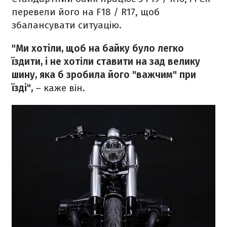
перевели його на F18 / R17, щоб
збалансувати ситуацію.
"Ми хотіли, щоб на байку було легко
їздити, і не хотіли ставити на зад велику
шину, яка б зробила його "важчим" при
їзді",
– каже він.