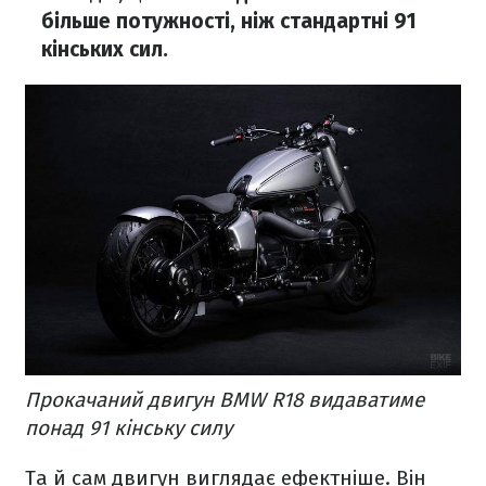
більше потужності, ніж стандартні 91
кінських сил.
Прокачаний двигун BMW R18 видаватиме
понад 91 кінську силу
Та й сам двигун виглядає ефектніше. Він