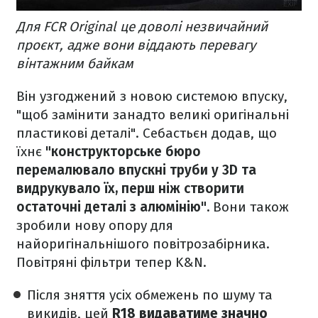
Для FCR Original це доволі незвичайний
проєкт, адже вони віддають перевагу
вінтажним байкам
Він узгоджений з новою системою впуску,
"щоб замінити занадто великі оригінальні
пластикові деталі". Себастьєн додав, що
їхнє
"конструкторське бюро
перемалювало впускні труби у 3D та
видрукувало їх, перш ніж створити
остаточні деталі з алюмінію".
Вони також
зробили нову опору для
найоригінальнішого повітрозабірника.
Повітряні фільтри тепер K&N.
Після зняття усіх обмежень по шуму та
викидів, цей
R18 видаватиме значно