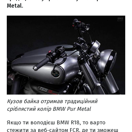
Metal.
Кузов байка отримав традиційний
сріблястий колір BMW Pur Metal
Якщо ти володієш BMW R18, то варто
стежити за веб-сайтом FCR, де ти зможеш