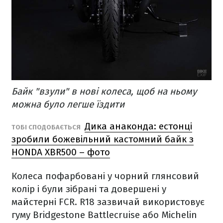
Байк "взули" в нові колеса, щоб на ньому
можна було легше їздити
Дика анаконда: естонці
ТОБІ СПОДОБАЄТЬСЯ
зробили божевільний кастомний байк з
HONDA XBR500 – фото
Колеса пофарбовані у чорний глянсовий
колір і були зібрані та довершені у
майстерні FCR. R18 зазвичай використовує
гуму Bridgestone Battlecruise або Michelin