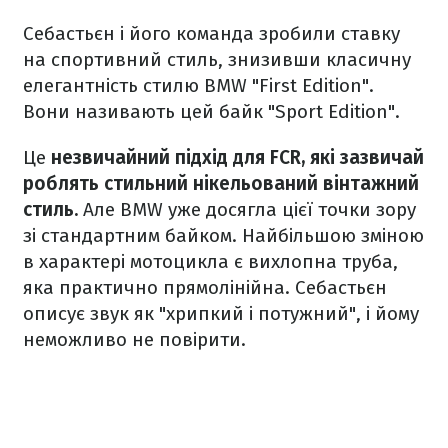
Себастьєн і його команда зробили ставку
на спортивний стиль, знизивши класичну
елегантність стилю BMW "First Edition".
Вони називають цей байк "Sport Edition".
Це
незвичайний підхід для FCR, які зазвичай
роблять стильний нікельований вінтажний
стиль.
Але BMW уже досягла цієї точки зору
зі стандартним байком. Найбільшою зміною
в характері мотоцикла є вихлопна труба,
яка практично прямолінійна. Себастьєн
описує звук як "хрипкий і потужний", і йому
неможливо не повірити.