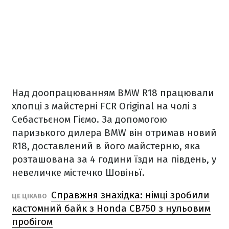
Над доопрацюванням BMW R18 працювали
хлопці з майстерні FCR Original на чолі з
Себастьєном Гіємо. За допомогою
паризького дилера BMW він отримав новий
R18, доставлений в його майстерню, яка
розташована за 4 години їзди на південь, у
невеличке містечко Шовіньї.
Справжня знахідка: німці зробили
ЦЕ ЦІКАВО
кастомний байк з Honda CB750 з нульовим
пробігом