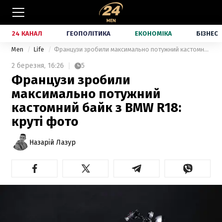
24 КАНАЛ
ГЕОПОЛІТИКА
ЕКОНОМІКА
БІЗНЕС
Men
Life
Французи зробили максимально потужний кастомний байк з BMW R18: круті фото
2 березня,
16:26
5
Французи зробили
максимально потужний
кастомний байк з BMW R18:
круті фото
Назарій Лазур