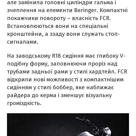
але замінила головні циліндри гальма і
зчеплення на елементи Beringer. Компактні
покажчики повороту – власність FCR.
Встановлюються вони на спеціальні
кронштейни, а ззаду вони служать стоп-
сигналами.
На заводському R18 сидіння має глибоку V-
подібну форму, заповнюючи проріз над
трубами задньої рами у стилі хардтейл. FCR
відкрили нові можливості з компактнішим
сидінням у стилі боббер, яке наближає
райдера до керма і зменшує візуальну
громіздкість.