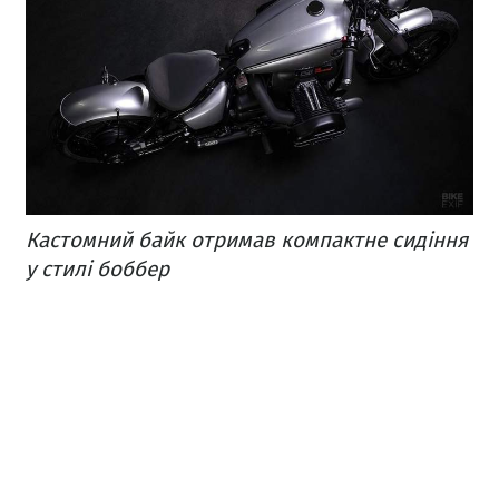
Кастомний байк отримав компактне сидіння
у стилі боббер