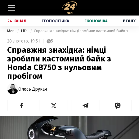
24 КАНАЛ
ГЕОПОЛІТИКА
ЕКОНОМІКА
БІЗНЕС
Men
Life
Справжня знахідка: німці зробили кастомний байк з Honda CB750 з нульовим пробігом
28 лютого,
19:51
5
Справжня знахідка: німці
зробили кастомний байк з
Honda CB750 з нульовим
пробігом
Олесь Друкач