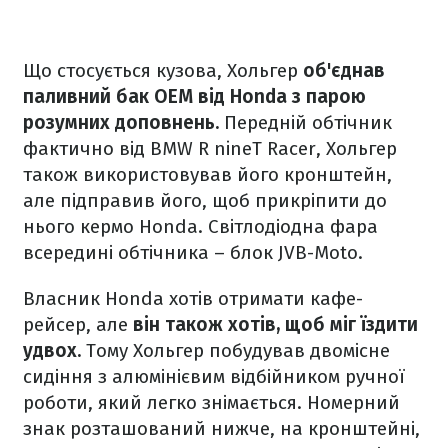
Що стосується кузова, Хольгер
об'єднав
паливний бак OEM від Honda з парою
розумних доповнень.
Передній обтічник
фактично від BMW R nineT Racer, Хольгер
також використовував його кронштейн,
але підправив його, щоб прикріпити до
нього кермо Honda. Світлодіодна фара
всередині обтічника – блок JVB-Moto.
Власник Honda хотів отримати кафе-
рейсер, але
він також хотів, щоб міг їздити
удвох.
Тому Хольгер побудував двомісне
сидіння з алюмінієвим відбійником ручної
роботи, який легко знімається. Номерний
знак розташований нижче, на кронштейні,