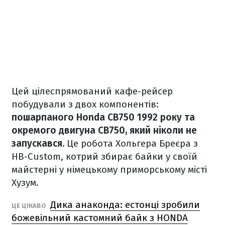
Цей цілеспрямований кафе-рейсер
побудували з двох компонентів:
пошарпаного Honda CB750 1992 року та
окремого двигуна CB750, який ніколи не
запускався.
Це робота Хольгера Бреєра з
HB-Custom, котрий збирає байки у своїй
майстерні у німецькому приморському місті
Хузум.
Дика анаконда: естонці зробили
ЦЕ ЦІКАВО
божевільний кастомний байк з HONDA