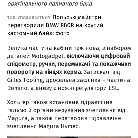
оригінального паливного бака
Польські майстри
ТОБІ СПОДОБАЄТЬСЯ
перетворили BMW R80R на крутий
кастомний байк: фото
Велика частина кабіни теж нова, з набором
деталей Motogadget,
включаючи цифровий
спідометр, ручки, перемикачі та покажчики
повороту на кінцях керма.
Затискачі від
Gilles Tooling, дросельна заслінка – частина
Domino, а внизу є ножні регулятори LSL.
Хольгер також встановив гідравлічне
гальмо й органи керування зчеплення від
Magura, а також перетворив гідравлічне
зчеплення Magura Hymec.