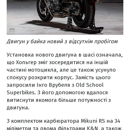
Двигун у байка новий з відсутнім пробігом
Установка нового двигуна в шасі означала,
що Хольгер зміг зосередитися на іншій
частині мотоцикла, але це також усунуло
спокусу розкрити корпус. Замість цього
запросили Інго Врубеля з Old School
Superbikes. З його допомогою вдалося
витиснути якомога більше потужності з
двигуна.
З комплектом карбюратора Mikuni RS на 34
міліметри та двома фільтрами K&N, а також