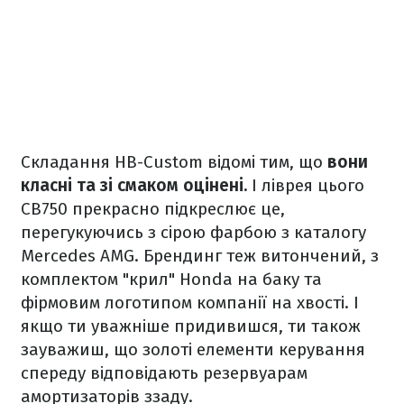
Складання HB-Custom відомі тим, що
вони
класні та зі смаком оцінені.
І ліврея цього
CB750 прекрасно підкреслює це,
перегукуючись з сірою фарбою з каталогу
Mercedes AMG. Брендинг теж витончений, з
комплектом "крил" Honda на баку та
фірмовим логотипом компанії на хвості. І
якщо ти уважніше придивишся, ти також
зауважиш, що золоті елементи керування
спереду відповідають резервуарам
амортизаторів ззаду.