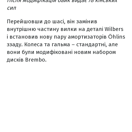
Після модифікацій байк видає 78 кінських
сил
Перейшовши до шасі, він замінив
внутрішню частину вилки на деталі Wilbers
і встановив нову пару амортизаторів Öhlins
ззаду. Колеса та гальма – стандартні, але
вони були модифіковані новим набором
дисків Brembo.