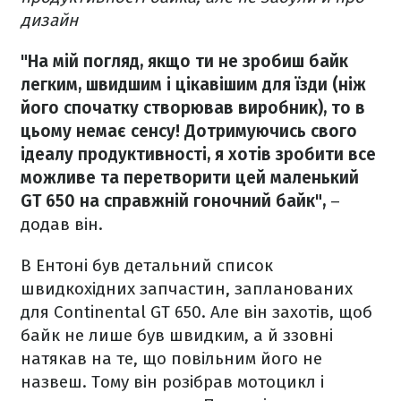
дизайн
"На мій погляд, якщо ти не зробиш байк
легким, швидшим і цікавішим для їзди (ніж
його спочатку створював виробник), то в
цьому немає сенсу! Дотримуючись свого
ідеалу продуктивності, я хотів зробити все
можливе та перетворити цей маленький
GT 650 на справжній гоночний байк",
–
додав він.
В Ентоні був детальний список
швидкохідних запчастин, запланованих
для Continental GT 650. Але він захотів, щоб
байк не лише був швидким, а й ззовні
натякав на те, що повільним його не
назвеш. Тому він розібрав мотоцикл і