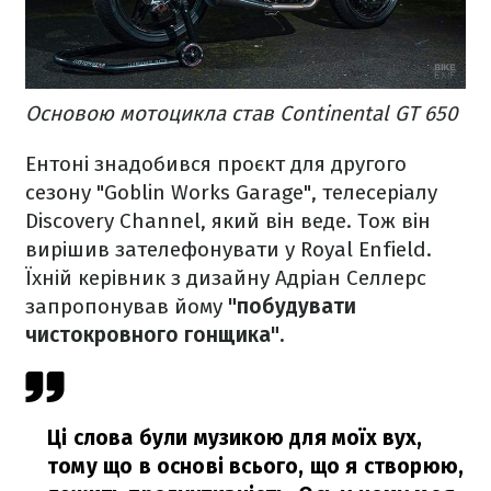
Основою мотоцикла став Continental GT 650
Ентоні знадобився проєкт для другого
сезону "Goblin Works Garage", телесеріалу
Discovery Channel, який він веде. Тож він
вирішив зателефонувати у Royal Enfield.
Їхній керівник з дизайну Адріан Селлерс
запропонував йому
"побудувати
чистокровного гонщика".
Ці слова були музикою для моїх вух,
тому що в основі всього, що я створюю,