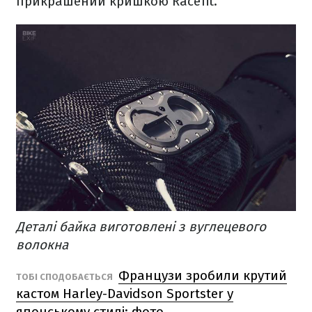
прикрашений кришкою Racefit.
Деталі байка виготовлені з вуглецевого
волокна
Французи зробили крутий
ТОБІ СПОДОБАЄТЬСЯ
кастом Harley-Davidson Sportster у
японському стилі: фото