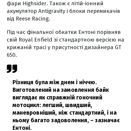
фари Highsider. Також є літій-іонний
акумулятор Antigravity і блоки перемикачів
від Reese Racing.
Під час фінальної обкатки Ентоні порівняв
свій Royal Enfield зі стандартною версією на
крижаній трасі у присутності дизайнера GT
650.
Різниця була між днем і ніччю.
Виготовлений на замовлення байк
виглядає як справжній гоночний
мотоцикл: легший, швидший,
маневровніший, ніж стандартний, і на
ньому багато задоволення,
– зазначає
Ентоні.