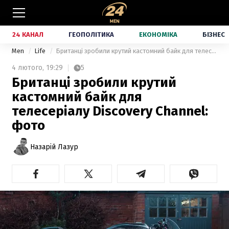
24 КАНАЛ
ГЕОПОЛІТИКА
ЕКОНОМІКА
БІЗНЕС
Men
Life
Британці зробили крутий кастомний байк для телесеріалу Discovery Channel: фото
4 лютого,
19:29
5
Британці зробили крутий
кастомний байк для
телесеріалу Discovery Channel:
фото
Назарій Лазур