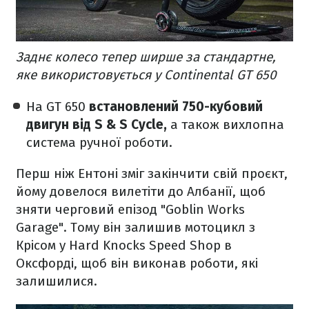
Заднє колесо тепер ширше за стандартне,
яке використовується у Continental GT 650
На GT 650
встановлений 750-кубовий
двигун від S & S Cycle,
а також вихлопна
система ручної роботи.
Перш ніж Ентоні зміг закінчити свій проєкт,
йому довелося вилетіти до Албанії, щоб
зняти черговий епізод "Goblin Works
Garage". Тому він залишив мотоцикл з
Крісом у Hard Knocks Speed ​​Shop в
Оксфорді, щоб він виконав роботи, які
залишилися.