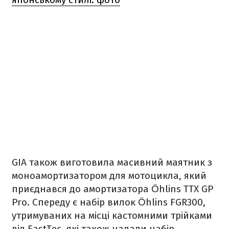
GIA також виготовила масивний маятник з
моноамортизатором для мотоцикла, який
приєднався до амортизатора Öhlins TTX GP
Pro. Спереду є набір вилок Öhlins FGR300,
утримуваних на місці кастомними трійками
від FastTec, які також надали набір