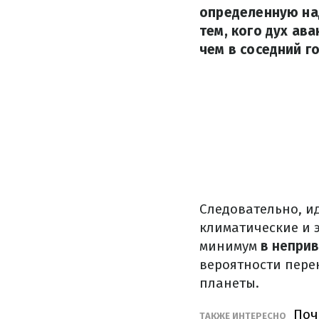
определенную над
тем, кого дух ав
чем в соседний го
Следовательно, и
климатические и э
минимум
в неприв
вероятности пере
планеты.
Поче
ТАКЖЕ ИНТЕРЕСНО