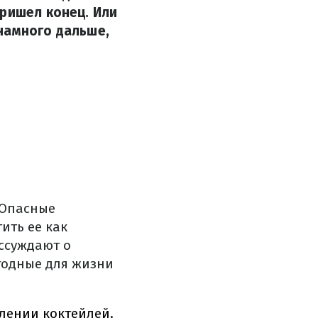
пришел конец. Или
намного дальше,
 Опасные
ить ее как
ссуждают о
годные для жизни
влении коктейлей.