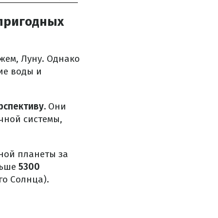
 пригодных
жем, Луну. Однако
ие воды и
рспективу.
Они
чной системы,
дной планеты за
льше
5300
го Солнца).