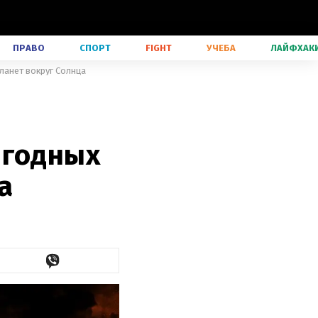
ПРАВО
СПОРТ
FIGHT
УЧЕБА
ЛАЙФХАК
ланет вокруг Солнца
игодных
а