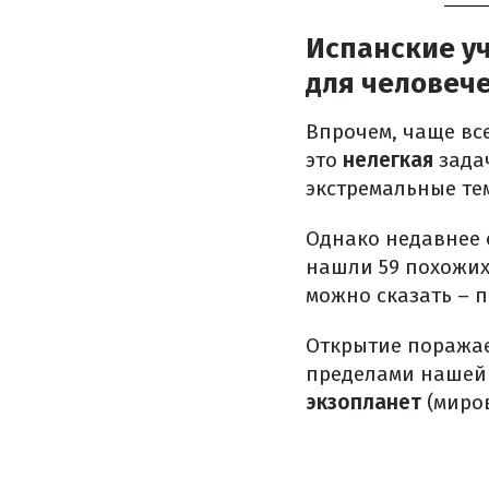
Испанские у
для человеч
Впрочем, чаще все
это
нелегкая
задач
экстремальные те
Однако недавнее 
нашли 59 похожих
можно сказать – 
Открытие поражает
пределами нашей 
экзопланет
(миров