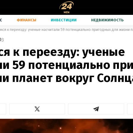
С
ФИНАНСЫ
ИНВЕСТИЦИИ
НЕДВИЖИМОСТЬ
мся к переезду: ученые насчитали 59 потенциально пригодных для жизни п
3
ся к переезду: ученые
ли 59 потенциально пр
ни планет вокруг Солнц