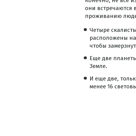
Конечно, не все и
они встречаются в
проживанию людей
Четыре скалисты
расположены на 
чтобы замерзнут
Еще две планеты
Земле.
И еще две, толь
менее 16 световы