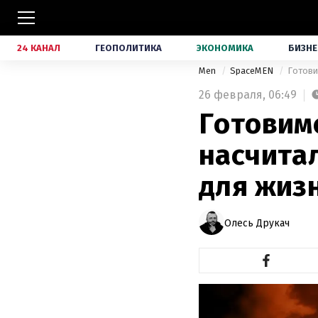
24 КАНАЛ
ГЕОПОЛИТИКА
ЭКОНОМИКА
БИЗНЕ
Men
SpaceMEN
Готови
26 февраля,
06:49
Готовим
насчита
для жиз
Олесь Друкач