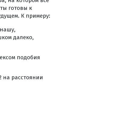
ра, на котором все
ты готовы к
удущем. К примеру:
 нашу,
шком далеко,
дексом подобия
2 на расстоянии