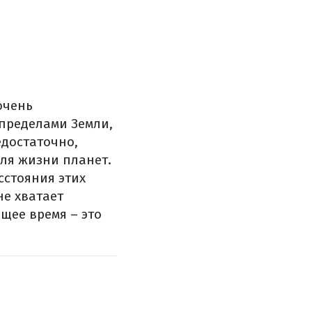
очень
пределами Земли,
едостаточно,
ля жизни планет.
сстояния этих
не хватает
щее время – это