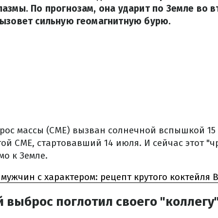
азмы. По прогнозам, она ударит по Земле во в
вызовет сильную геомагнитную бурю.
ос массы (CME) вызван солнечной вспышкой 15 
ой CME, стартовавший 14 июля. И сейчас этот "ч
о к Земле.
мужчин с характером: рецепт крутого коктейля B
выброс поглотил своего "коллегу"