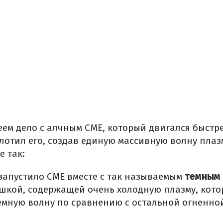
еем дело с алчным CME, который двигался быстре
глотил его, создав единую массивную волну пла
е так:
запустило CME вместе с так называемым
темным 
шкой, содержащей очень холодную плазму, кото
емную волну по сравнению с остальной огненно