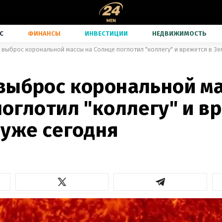
С
ФИНАНСЫ
ИНВЕСТИЦИИ
НЕДВИЖИМОСТЬ
 выброс корональной массы на Солнце поглотил "коллегу" и врежется в З
выброс корональной ма
оглотил "коллегу" и в
 уже сегодня