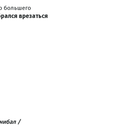
до большего
рался врезаться
нибал /