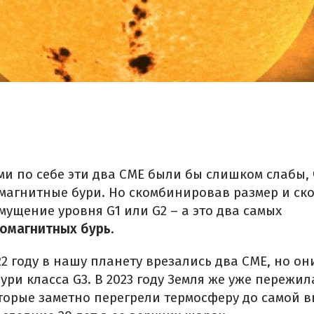
ми по себе эти два CME были бы слишком слабы,
магнитные бури. Но скомбинировав размер и ско
мущение уровня G1 или G2 – а это два самых
еомагнитных бурь.
22 году в нашу планету врезались два CME, но о
ри класса G3. В 2023 году Земля же уже пережил
оторые заметно перегрели термосферу до самой 