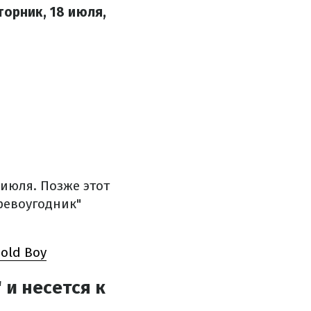
торник, 18 июля,
июля. Позже этот
ревоугодник"
old Boy
 и несется к