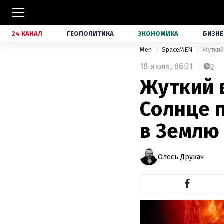
24 КАНАЛ
ГЕОПОЛИТИКА
ЭКОНОМИКА
БИЗНЕ
Men
SpaceMEN
Жуткий
18 июля,
06:21
2
Жуткий 
Солнце п
в Землю
Олесь Друкач