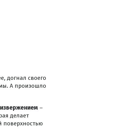
е, догнал своего
змы. А произошло
извержением
–
рая делает
й поверхностью