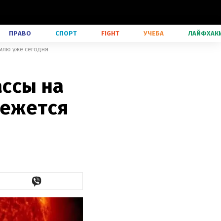
ПРАВО
СПОРТ
FIGHT
УЧЕБА
ЛАЙФХАК
емлю уже сегодня
ссы на
режется