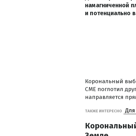
намагниченной пл
и потенциально 
Корональный выбр
CME поглотил друг
направляется прям
Для 
ТАКЖЕ ИНТЕРЕСНО
Корональный 
Земле