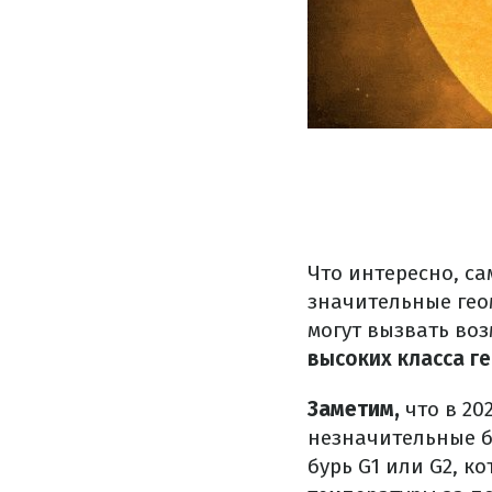
Что интересно, са
значительные гео
могут вызвать воз
высоких класса г
Заметим,
что в 20
незначительные бу
бурь G1 или G2, к