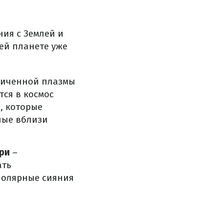
й
ия с Землей и
ей планете уже
ниченной плазмы
ся в космос
, которые
ные вблизи
ри
–
ать
полярные сияния