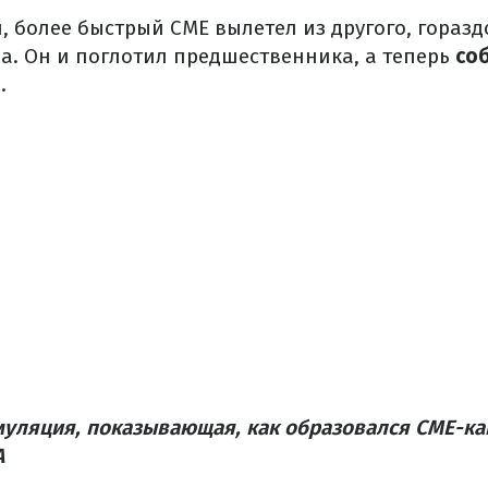
й, более быстрый CME вылетел из другого, гораз
а. Он и поглотил предшественника, а теперь
соб
.
уляция, показывающая, как образовался CME-ка
A