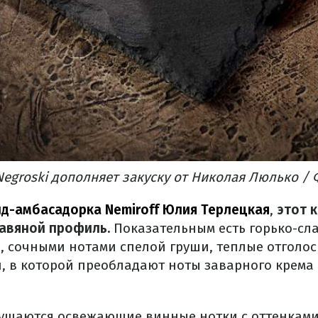
Negroski дополняет закуску от Николая Люлько / 
д-амбасадорка Nemiroff Юлия Терлецкая
,
этот к
равяной профиль.
Показательным есть горько-сл
и, сочными нотами спелой груши, теплые отголо
и, в которой преобладают ноты заварного крема
ущаются освежающие винные нотки с оттенкам