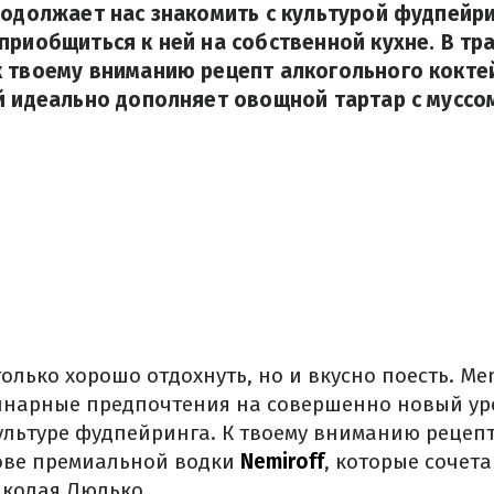
родолжает нас знакомить с культурой фудпейр
приобщиться к ней на собственной кухне. В т
 твоему вниманию рецепт алкогольного кокте
й идеально дополняет овощной тартар с муссом
олько хорошо отдохнуть, но и вкусно поесть.
Men
инарные предпочтения на совершенно новый ур
ультуре фудпейринга.
К твоему вниманию рецеп
ове премиальной водки
Nemiroff
, которые сочета
колая Люлько.