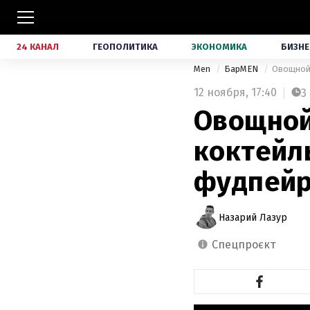
24 КАНАЛ
ГЕОПОЛИТИКА
ЭКОНОМИКА
БИЗНЕ
Men
БарMEN
Овощной 
12 ноября,
17:40
3
Овощной 
коктейль
фудпейр
Назарий Лазур
спецпроєкт