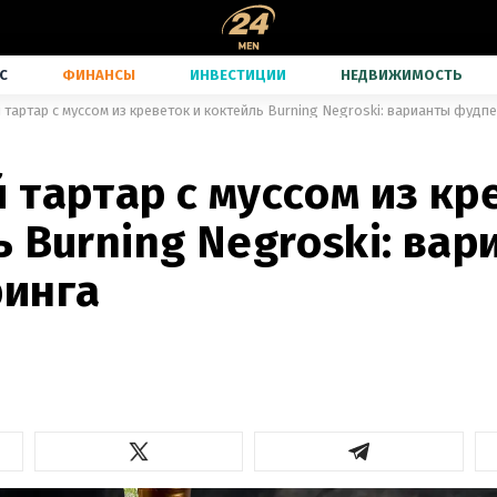
С
ФИНАНСЫ
ИНВЕСТИЦИИ
НЕДВИЖИМОСТЬ
тартар с муссом из креветок и коктейль Burning Negroski: варианты фудп
тартар с муссом из кр
 Burning Negroski: ва
инга