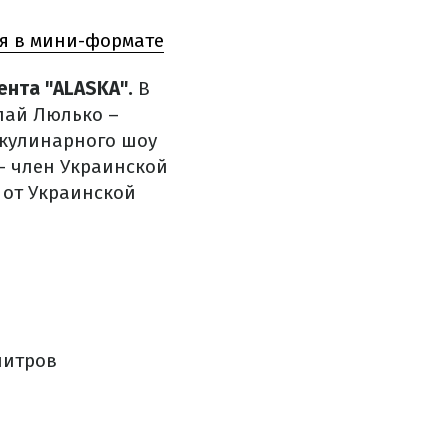
ля в мини-формате
ента "ALASKA".
В
лай Люлько –
 кулинарного шоу
– член Украинской
 от Украинской
литров