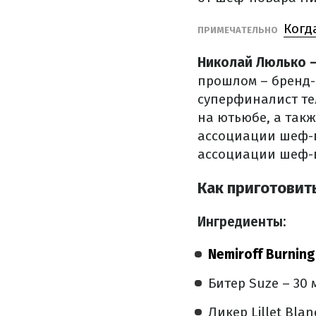
Когд
ПРИМЕЧАТЕЛЬНО
Николай Люлько –
прошлом – бренд-
суперфиналист те
на ютьюбе, а так
ассоциации шеф-п
ассоциации шеф-
Как приготовить
Ингредиенты:
Nemiroff Burning
Битер Suze – 30
Ликер Lillet Bla