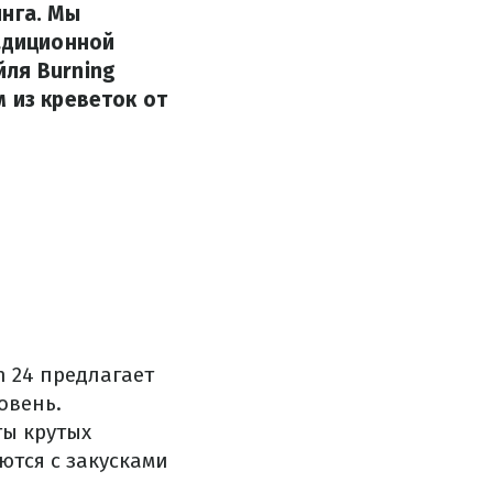
инга. Мы
радиционной
йля Burning
 из креветок от
 24 предлагает
овень.
ты крутых
ются с закусками