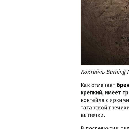
Коктейль Burning 
Как отмечает
брен
крепкий, имеет т
коктейля с ярким
татарской гречих
выпечки.
В послевкусии ощ