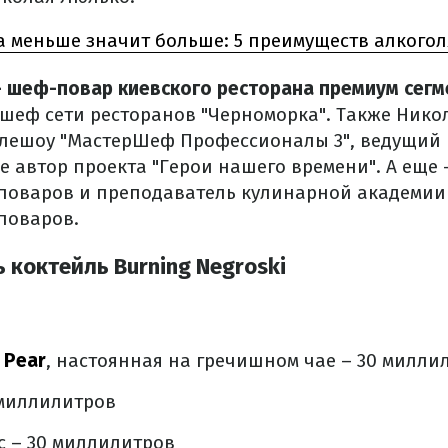
а меньше значит больше: 5 преимуществ алкого
 шеф-повар киевского ресторана премиум сегм
шеф сети ресторанов "Черноморка".
Также Нико
лешоу "МастерШеф Профессионалы 3", ведущий
же автор проекта "Герои нашего времени".
А еще 
оваров и преподаватель кулинарной академии
поваров.
 коктейль Burning Negroski
 Pear
, настоянная на гречишном чае – 30 милли
 миллилитров
nc – 30 миллилитров