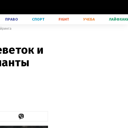
ПРАВО
СПОРТ
FIGHT
УЧЕБА
ЛАЙФХАК
ейринга
еветок и
рианты