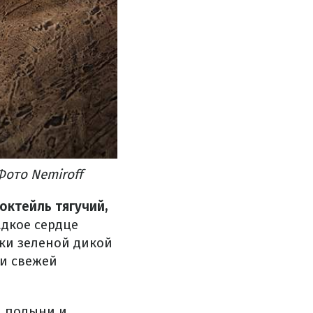
Фото Nemiroff
октейль тягучий,
адкое сердце
ски зеленой дикой
 и свежей
и полыни и