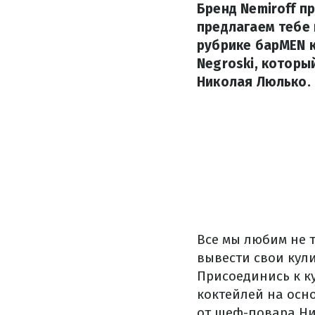
Бренд Nemiroff п
предлагаем тебе 
рубрике барMEN к
Negroski, которы
Николая Люлько.
Все мы любим не т
вывести свои кул
Присоединись к к
коктейлей на осн
от шеф-повара Ни