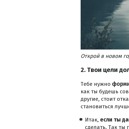
Открой в новом го
2. Твои цели д
Тебе нужно
форми
как ты будешь со
другие, стоит отк
становиться лучш
Итак,
если ты да
сделать.
Так ты 