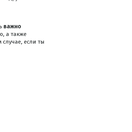
ь
важно
ю, а также
 случае, если ты