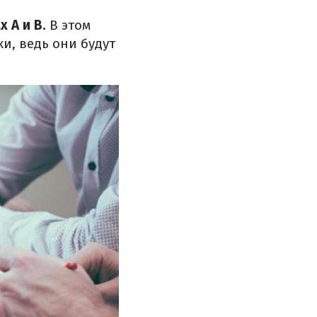
 А и В.
В этом
и, ведь они будут