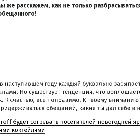
ы же расскажем, как не только разбрасываться
обещанного!
о в наступившем году каждый буквально засыпает
анами.
Но существует тенденция, что воплощает
х.
К счастью, все поправимо.
К твоему вниманию 
придерживаться обещаний, какие ты дал себе в 
roff будет согревать посетителей новогодней я
ими коктейлями