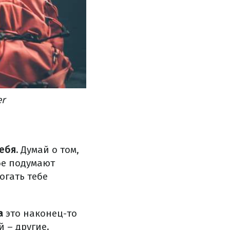
er
ебя.
Думай о том,
ебе подумают
огать тебе
а
это наконец-то
 – другие.