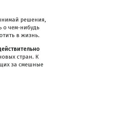
инимай решения,
ь о чем-нибудь
отить в жизнь.
 действительно
новых стран.
К
ющих за смешные