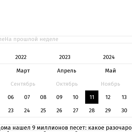
ле
На прошлой неделе
2022
2023
2024
Март
Апрель
Май
Сентябрь
Октябрь
Ноябрь
06
07
08
09
10
11
12
13
23
24
25
26
27
28
29
30
дома нашел 9 миллионов песет: какое разочар