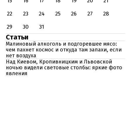
15
16
17
18
19
20
21
22
23
24
25
26
27
28
29
30
31
Статьи
Малиновый алкоголь и подгоревшее мясо:
чем пахнет космос и откуда там запахи, если
нет воздуха
Над Киевом, Кропивницким и Львовской
ночью видели световые столбы: яркие фото
явления