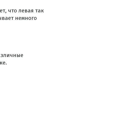
т, что левая так
бывает немного
азличные
же.