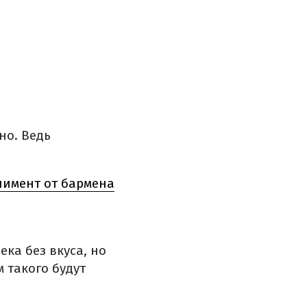
жно.
Ведь
плимент от бармена
ка без вкуса, но
 такого будут