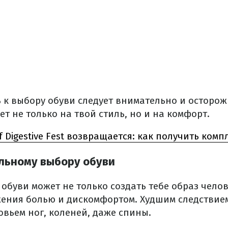
 к выбору обуви следует внимательно и осторо
т не только на твой стиль, но и на комфорт.
f Digestive Fest возвращается: как получить ком
ильному выбору обуви
буви может не только создать тебе образ челове
жения болью и дискомфортом.
Худшим следствием
овьем ног, коленей, даже спины.