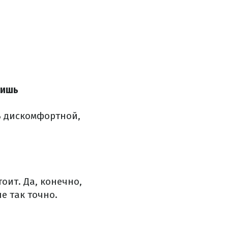
сишь
ь дискомфортной,
тоит.
Да, конечно,
е так точно.