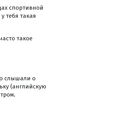
дах спортивной
 у тебя такая
часто такое
во слышали о
ьку (английскую
етром.