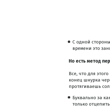
С одной стороны
времени это зани
Но есть метод пе
Все, что для этог
конец шнурка чере
протягиваешь соло
Буквально за ка
только отцепить