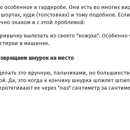
о особенное в гардеробе.
Они есть во многих ви
шортах, худи (толстовках) и тому подобное. Е
сли
очно знаком и с этой проблемой:
ивычку вылезать из своего "кожуха".
Особенно 
 стирки в машинке.
озвращаем шнурок на место
 делать это вручную, пальчиками, но большинст
ой.
Да, это когда к кончику шнурка шпилят шпил
 протягивают ее через "лаз" сантиметр за сантим