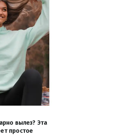
варно вылез? Эта
еет простое