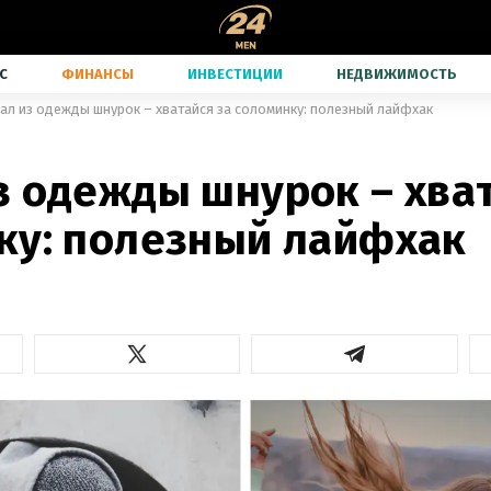
С
ФИНАНСЫ
ИНВЕСТИЦИИ
НЕДВИЖИМОСТЬ
ал из одежды шнурок – хватайся за соломинку: полезный лайфхак
з одежды шнурок – хват
ку: полезный лайфхак