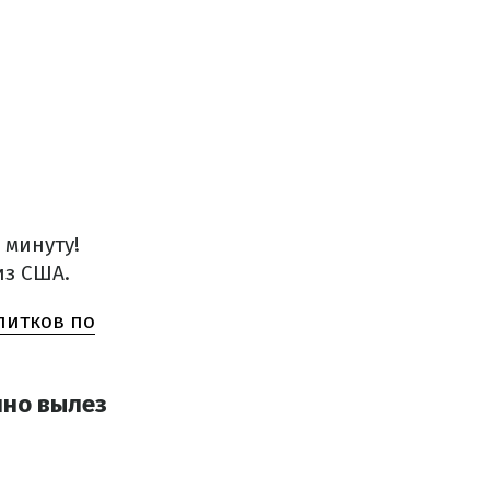
 минуту!
из США.
питков по
нно вылез