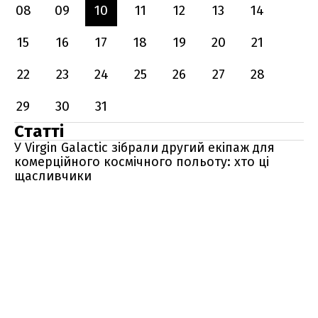
08
09
10
11
12
13
14
15
16
17
18
19
20
21
22
23
24
25
26
27
28
29
30
31
Статті
У Virgin Galactic зібрали другий екіпаж для
комерційного космічного польоту: хто ці
щасливчики