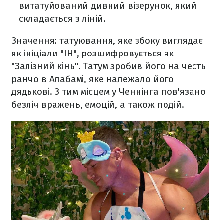
витатуйований дивний візерунок, який
складається з ліній.
Значення: татуювання, яке збоку виглядає
як ініціали "IH", розшифровується як
"Залізний кінь". Татум зробив його на честь
ранчо в Алабамі, яке належало його
дядькові. З тим місцем у Ченнінга пов'язано
безліч вражень, емоцій, а також подій.