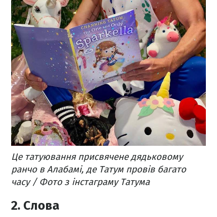
Це татуювання присвячене дядьковому
ранчо в Алабамі, де Татум провів багато
часу / Фото з інстаграму Татума
2. Слова