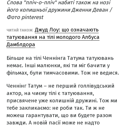
Слова "пліч-о-пліч" набиті також на нозі
його колишньої дружини Дженни Деван /
Фото pinterest
Джуд Лоу: що означають
ЧИТАЙ ТАКОЖ
татуювання на тілі молодого Албуса
Дамблдора
Більше на тілі Ченнінга Татума татуювань
немає. Інші малюнки, які ти міг бачити у
фільмах, були тимчасовими. Тож не ведися.
Ченнінг Татум – не перший голлівудський
актор, на чиєму тілі є татуювання,
присвячене уже колишній дружині. Тож ми
тебе закликаємо: не роби так. Ти ж не
можеш гарантувати, що ви будете разом
завжди. А новій пасії може не надто