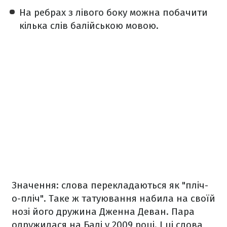
На ребрах з лівого боку можна побачити
кілька слів балійською мовою.
Значення: слова перекладаються як "пліч-
о-пліч". Таке ж татуювання набила на своїй
нозі його дружина Дженна Деван. Пара
одружилася на Балі у 2009 році. І ці слова