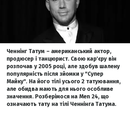
Ченнінг Татум – американський актор,
продюсер і танцюрист. Свою кар'єру він
розпочав у 2005 році, але здобув шалену
популярність після зйомки у "Супер
Майку". На його тілі усього 2 татуювання,
але обидва мають для нього особливе
значення. Розберімося на Men 24, що
означають тату на тілі Ченнінга Татума.