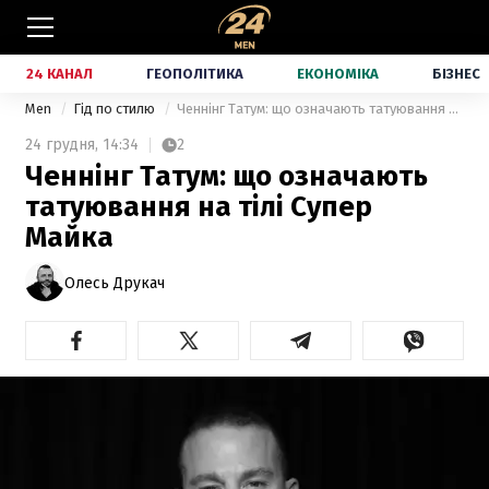
24 КАНАЛ
ГЕОПОЛІТИКА
ЕКОНОМІКА
БІЗНЕС
Men
Гід по стилю
Ченнінг Татум: що означають татуювання на тілі Супер Майка
24 грудня,
14:34
2
Ченнінг Татум: що означають
татуювання на тілі Супер
Майка
Олесь Друкач