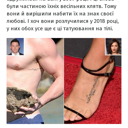
були частиною їхніх весільних клятв. Тому
вони й вирішили набити їх на знак своєї
любові. І хоч вони розлучилися у 2018 році,
у них обох усе ще є ці татуювання на тілі.