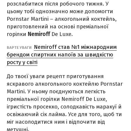
розслабитися після робочого тижня. У
цьому тобі однозначно може допомогти
Pornstar Martini – алкогольний коктейль,
приготовлений на основі преміальної
горілки
Nemiroff
De Luxe.
Nemiroff став №1 міжнародним
ВАРТЕ УВАГИ
брендом спиртних напоїв за швидкістю
росту у світі
До твоєї уваги рецепт приготування
яскравого алкогольного коктейлю Pornstar
Martini. У ньому поєднуються легкість
преміальної горілки Nemiroff De Luxe,
ігристість просекко, солодкавість маракуї й
освіжаючий сік лайма. Усе для того, щоб ти
міг насолодитися ним і відпочити від
метушні.