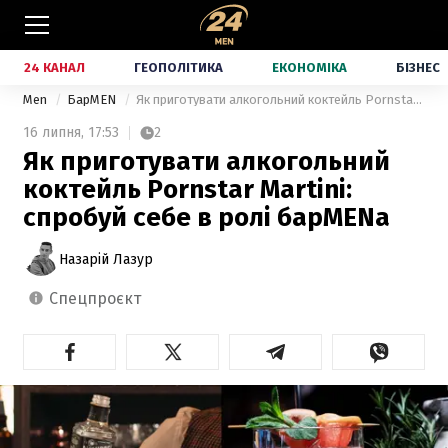
24 КАНАЛ
ГЕОПОЛІТИКА
ЕКОНОМІКА
БІЗНЕС
Men
БарMEN
Як приготувати алкогольний коктейль Pornstar Martini: спробуй себе в ролі барMENa
16 липня,
17:53
2
Як приготувати алкогольний
коктейль Pornstar Martini:
спробуй себе в ролі барMENa
Назарій Лазур
спецпроєкт