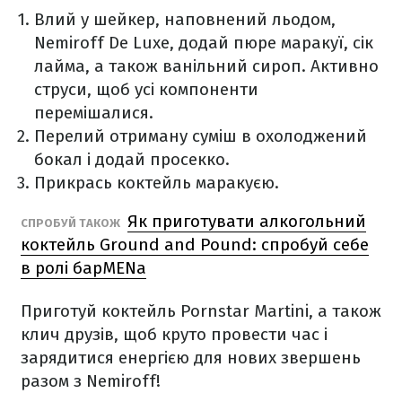
Влий у шейкер, наповнений льодом,
Nemiroff De Luxe, додай пюре маракуї, сік
лайма, а також ванільний сироп. Активно
струси, щоб усі компоненти
перемішалися.
Перелий отриману суміш в охолоджений
бокал і додай просекко.
Прикрась коктейль маракуєю.
Як приготувати алкогольний
СПРОБУЙ ТАКОЖ
коктейль Ground and Pound: спробуй себе
в ролі барMENa
Приготуй коктейль Pornstar Martini, а також
клич друзів, щоб круто провести час і
зарядитися енергією для нових звершень
разом з Nemiroff!