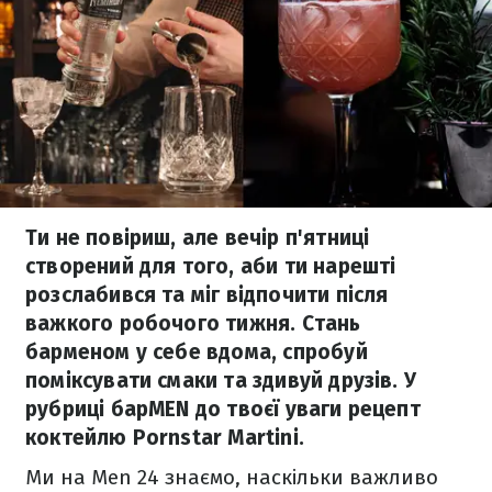
Ти не повіриш, але вечір п'ятниці
створений для того, аби ти нарешті
розслабився та міг відпочити після
важкого робочого тижня. Стань
барменом у себе вдома, спробуй
поміксувати смаки та здивуй друзів. У
рубриці барMEN до твоєї уваги рецепт
коктейлю Pornstar Martini.
Ми на Men 24 знаємо, наскільки важливо