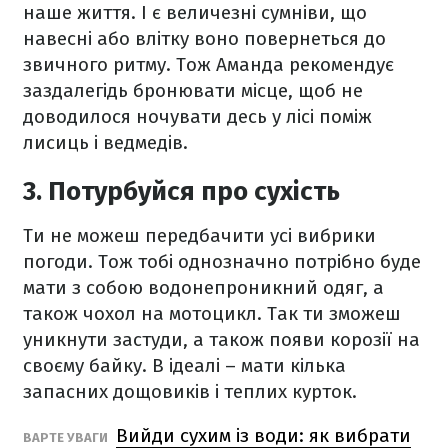
наше життя. І є величезні сумніви, що
навесні або влітку воно повернеться до
звичного ритму. Тож Аманда рекомендує
заздалегідь бронювати місце, щоб не
доводилося ночувати десь у лісі поміж
лисиць і ведмедів.
3. Потурбуйся про сухість
Ти не можеш передбачити усі вибрики
погоди. Тож тобі однозначно потрібно буде
мати з собою водонепроникний одяг, а
також чохол на мотоцикл. Так ти зможеш
уникнути застуди, а також появи корозії на
своєму байку. В ідеалі – мати кілька
запасних дощовиків і теплих курток.
Вийди сухим із води: як вибрати
ВАРТЕ УВАГИ