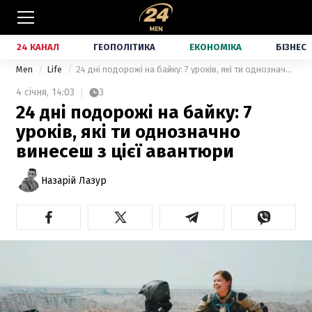
24 КАНАЛ
ГЕОПОЛІТИКА
ЕКОНОМІКА
БІЗНЕС
Men
Life
24 дні подорожі на байку: 7 уроків, які ти однозначно винесеш з цієї авантюри
4 січня,
14:03
3
24 дні подорожі на байку: 7
уроків, які ти однозначно
винесеш з цієї авантюри
Назарій Лазур