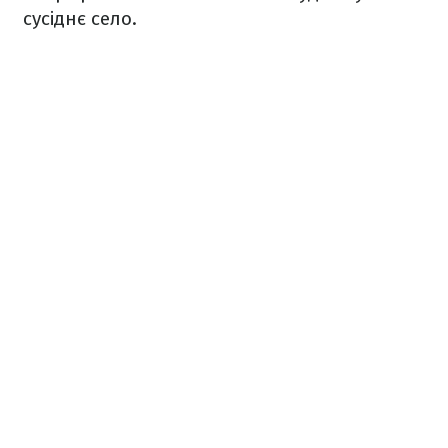
сусіднє село.