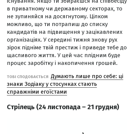
існування. Якщо ти збираєшся на співбесіду
в приватному чи державному секторах, то
не зупиняйся на досягнутому. Цілком
можливо, що ти потрапиш до списку
кандидатів на підвищення у зацікавлених
організаціях. У середині тижня знову рух
зірок підніме твій престиж і приведе тебе до
щасливого життя. У цей час плідним буде
процес заробітку і накопичення грошей.
Думають лише про себе: ці
ТОБІ СПОДОБАЄТЬСЯ
знаки Зодіаку у стосунках стають
справжніми егоїстами
Стрілець (24 листопада – 21 грудня)