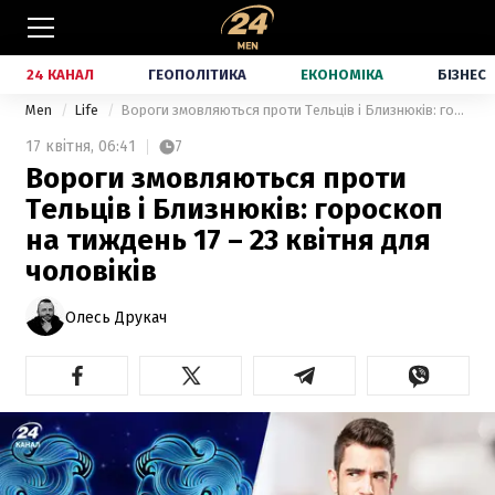
24 КАНАЛ
ГЕОПОЛІТИКА
ЕКОНОМІКА
БІЗНЕС
Men
Life
Вороги змовляються проти Тельців і Близнюків: гороскоп на тиждень 17 – 23 квітня для чоловіків
17 квітня,
06:41
7
Вороги змовляються проти
Тельців і Близнюків: гороскоп
на тиждень 17 – 23 квітня для
чоловіків
Олесь Друкач