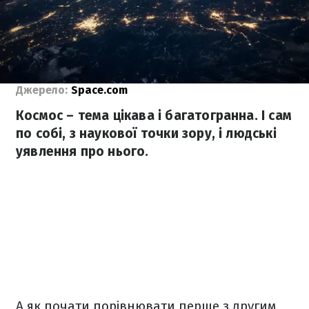
Джерело:
Space.com
Космос – тема цікава і багатогранна. І сам
по собі, з наукової точки зору, і людські
уявлення про нього.
А як почати порівнювати перше з другим,