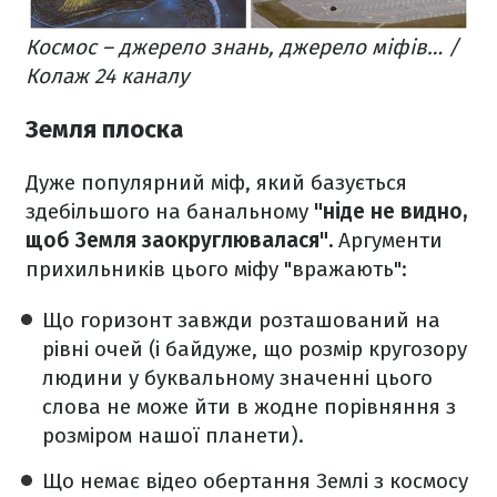
Космос – джерело знань, джерело міфів… /
Колаж 24 каналу
Земля плоска
Дуже популярний міф, який базується
здебільшого на банальному
"ніде не видно,
щоб Земля заокруглювалася".
Аргументи
прихильників цього міфу "вражають":
Що горизонт завжди розташований на
рівні очей (і байдуже, що розмір кругозору
людини у буквальному значенні цього
слова не може йти в жодне порівняння з
розміром нашої планети).
Що немає відео обертання Землі з космосу