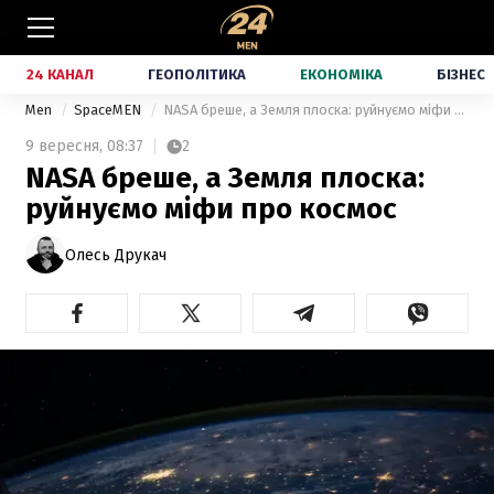
24 КАНАЛ
ГЕОПОЛІТИКА
ЕКОНОМІКА
БІЗНЕС
Men
SpaceMEN
NASA бреше, а Земля плоска: руйнуємо міфи про космос
9 вересня,
08:37
2
NASA бреше, а Земля плоска:
руйнуємо міфи про космос
Олесь Друкач