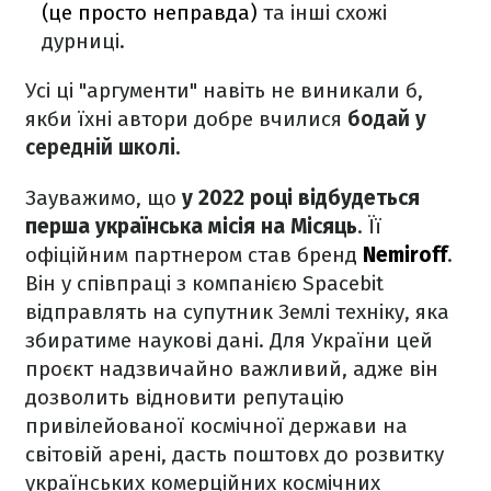
(це просто неправда)
та інші схожі
дурниці.
Усі ці "аргументи" навіть не виникали б,
якби їхні автори добре вчилися
бодай у
середній школі.
Зауважимо, що
у 2022 році відбудеться
перша українська місія на Місяць
. Її
офіційним партнером став бренд
Nemiroff
.
Він у співпраці з компанією Spacebit
відправлять на супутник Землі техніку, яка
збиратиме наукові дані. Для України цей
проєкт надзвичайно важливий, адже він
дозволить відновити репутацію
привілейованої космічної держави на
світовій арені, дасть поштовх до розвитку
українських комерційних космічних