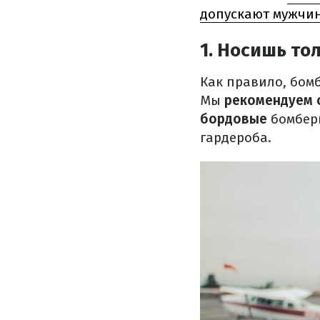
допускают мужчи
1. Носишь то
Как правило, бом
Мы
рекомендуем о
бордовые
бомбер
гардероба.