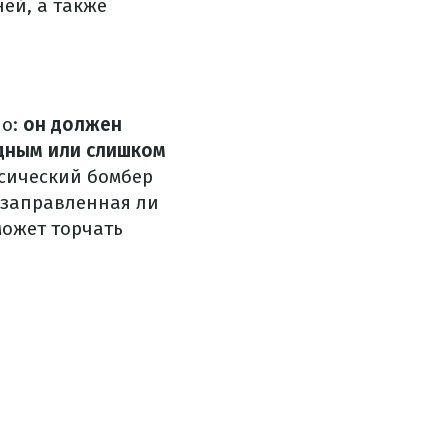
ей, а также
ло:
он должен
одным или слишком
ссический бомбер
, заправленная ли
может торчать