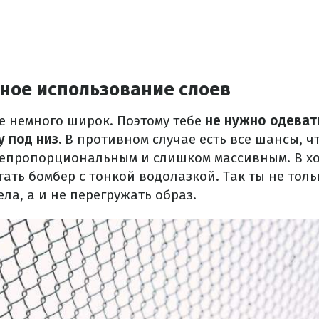
ьное использование слоев
бе немного широк.
Поэтому тебе
не нужно одеват
 под низ.
В противном случае есть все шансы, ч
 непропорциональным и слишком массивным.
В х
тать бомбер с тонкой водолазкой.
Так ты не тол
ела, а и не перегружать образ.