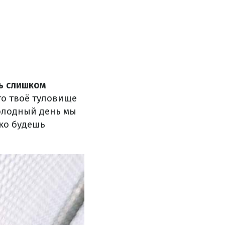
ь слишком
то твоё туловище
олодный день мы
ько будешь