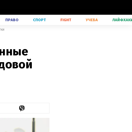
ПРАВО
СПОРТ
FIGHT
УЧЕБА
ЛАЙФХАК
тки
енные
ндовой