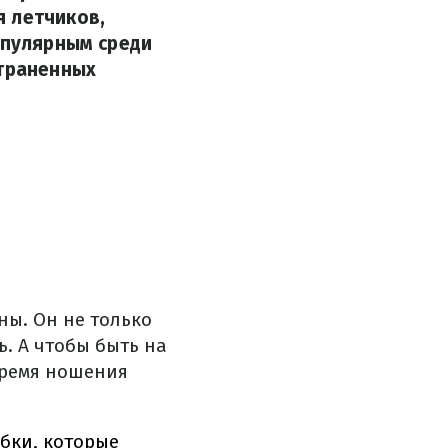
я летчиков,
опулярным среди
страненных
ины.
Он не только
ь.
А чтобы быть на
время ношения
бки, которые