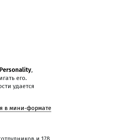
 Personality
,
гать его.
ости удается
ля в мини-формате
сотрудников и 178