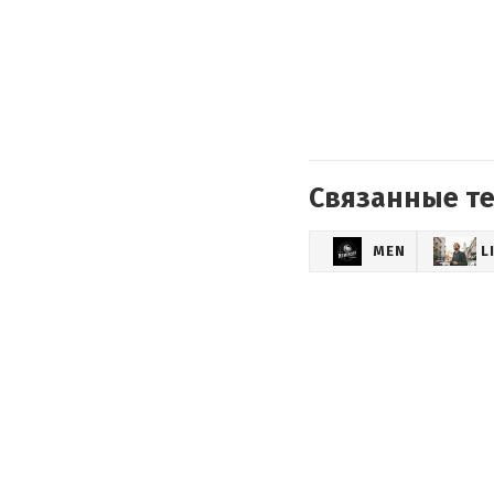
Связанные т
MEN
L