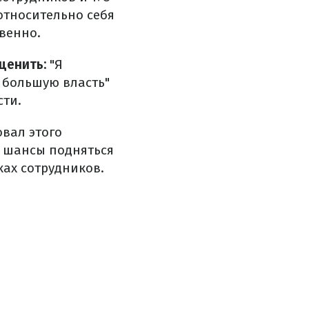
относительно себя
венно.
ценить:
"Я
ю большую власть"
сти.
вал этого
е шансы подняться
ках сотрудников.