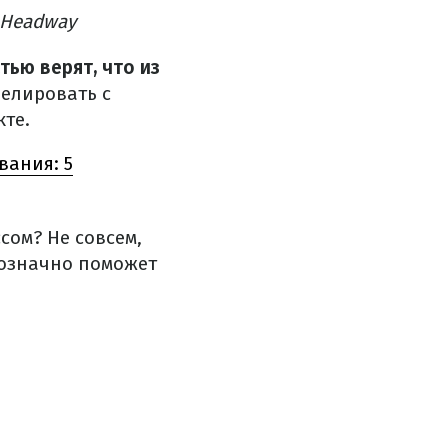
 Headway
ью верят, что из
релировать с
те.
вания: 5
ссом?
Не совсем,
нозначно поможет