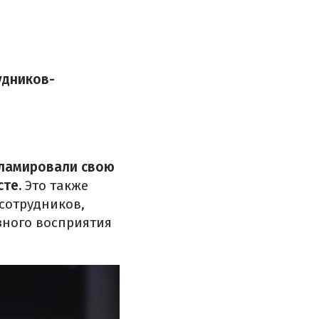
удников-
кламировали свою
сте.
Это также
сотрудников,
зного восприятия