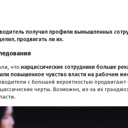
оводитель получил профили вымышленных сотр
елил, продвигать ли их.
ледования
али, что
нарциссические сотрудники больше ре
али повышенное чувство власти на рабочем ме
ководители с большей вероятностью продвигают 
циссические черты.
Возможно, из-за их грандио
ласти.