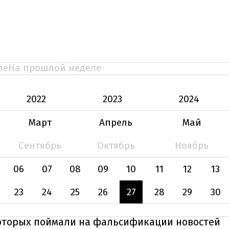
ле
На прошлой неделе
2022
2023
2024
Март
Апрель
Май
Сентябрь
Октябрь
Ноябрь
06
07
08
09
10
11
12
13
23
24
25
26
27
28
29
30
которых поймали на фальсификации новостей