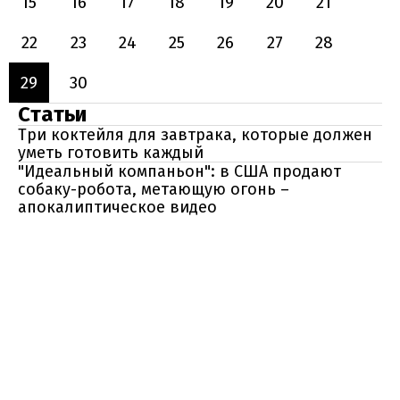
15
16
17
18
19
20
21
22
23
24
25
26
27
28
29
30
Статьи
Три коктейля для завтрака, которые должен
уметь готовить каждый
"Идеальный компаньон": в США продают
собаку-робота, метающую огонь –
апокалиптическое видео