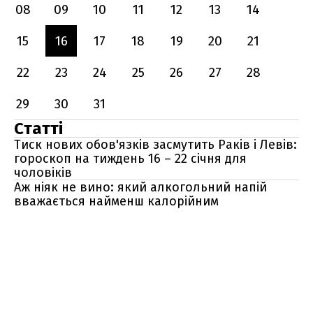
08
09
10
11
12
13
14
15
16
17
18
19
20
21
22
23
24
25
26
27
28
29
30
31
Статті
Тиск нових обов'язків засмутить Раків і Левів:
гороскоп на тиждень 16 – 22 січня для
чоловіків
Аж ніяк не вино: який алкогольний напій
вважається найменш калорійним