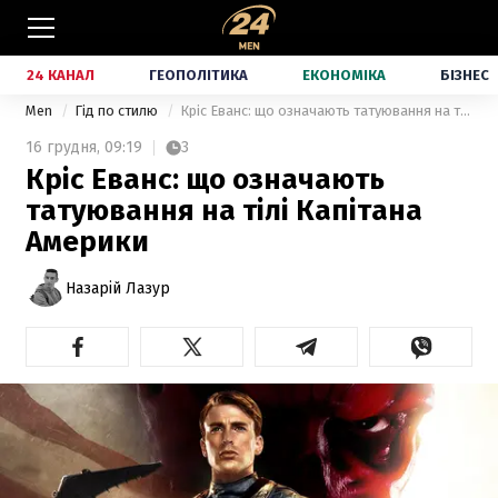
24 КАНАЛ
ГЕОПОЛІТИКА
ЕКОНОМІКА
БІЗНЕС
Men
Гід по стилю
Кріс Еванс: що означають татуювання на тілі Капітана Америки
16 грудня,
09:19
3
Кріс Еванс: що означають
татуювання на тілі Капітана
Америки
Назарій Лазур