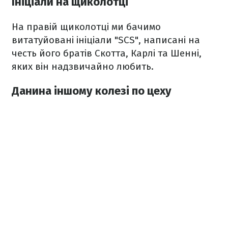
Ініціали на щиколотці
На правій щиколотці ми бачимо
витатуйовані ініціали "SCS", написані на
честь його братів Скотта, Карлі та Шенні,
яких він надзвичайно любить.
Данина іншому колезі по цеху