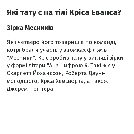
Які тату є на тілі Кріса Еванса?
Зірка Месників
Як і четверо його товаришів по команді,
котрі брали участь у зйомках фільмів
"Месники", Кріс зробив тату у вигляді зірки
у формі літери "А" з цифрою 6. Такі ж є у
Скарлетт Йоханссон, Роберта Дауні-
молодшого, Кріса Хемсворта, а також
Джеремі Реннера.