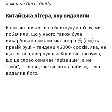
кампанії Gucci Guilty
Китайська літера, яку видалили
Коли він почав свою блискучу кар'єру, ми
побачили, що у нього також була
викарбована китайська літера 氏 (ши) на
правій руці – тенденція 2000-х років, яка, на
щастя, не повернулася. Коли він зрозумів,
що це слово означає "прізвище", а не
"сім'я", – слово, яке він хотів набити, – він
видалив його.