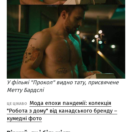
У фільмі "Прокол" видно тату, присвячене
Метту Бардслі
Мода епохи пандемії: колекція
ЦЕ ЦІКАВО
"Робота з дому" від канадського бренду –
кумедні фото