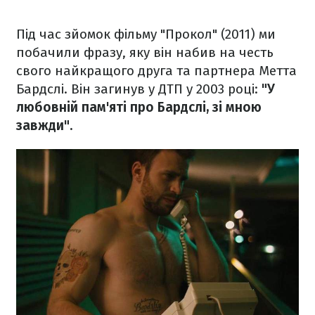
Під час зйомок фільму "Прокол" (2011) ми
побачили фразу, яку він набив на честь
свого найкращого друга та партнера Метта
Бардслі. Він загинув у ДТП у 2003 році:
"У
любовній пам'яті про Бардслі, зі мною
завжди".