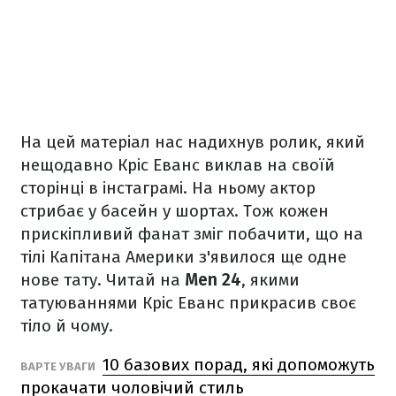
На цей матеріал нас надихнув ролик, який
нещодавно Кріс Еванс виклав на своїй
сторінці в інстаграмі. На ньому актор
стрибає у басейн у шортах. Тож кожен
прискіпливий фанат зміг побачити, що на
тілі Капітана Америки з'явилося ще одне
нове тату. Читай на
Men 24
, якими
татуюваннями Кріс Еванс прикрасив своє
тіло й чому.
10 базових порад, які допоможуть
ВАРТЕ УВАГИ
прокачати чоловічий стиль