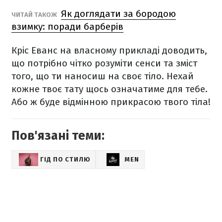
Як доглядати за бородою
ЧИТАЙ ТАКОЖ
взимку: поради барберів
Кріс Еванс на власному прикладі доводить,
що потрібно чітко розуміти сенси та зміст
того, що ти наносиш на своє тіло. Нехай
кожне твоє тату щось означатиме для тебе.
Або ж буде відмінною прикрасою твого тіла!
Пов'язані теми:
ГІД ПО СТИЛЮ
MEN