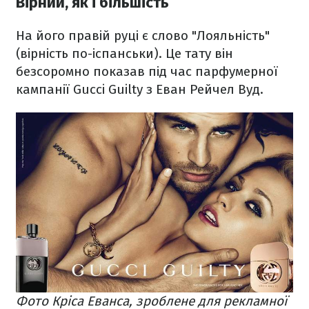
Вірний, як і більшість
На його правій руці є слово "Лояльність"
(вірність по-іспанськи). Це тату він
безсоромно показав під час парфумерної
кампанії Gucci Guilty з Еван Рейчел Вуд.
Фото Кріса Еванса, зроблене для рекламної