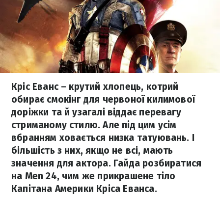
Кріс Еванс – крутий хлопець, котрий
обирає смокінг для червоної килимової
доріжки та й узагалі віддає перевагу
стриманому стилю. Але під цим усім
вбранням ховається низка татуювань. І
більшість з них, якщо не всі, мають
значення для актора. Гайда розбиратися
на Men 24, чим же прикрашене тіло
Капітана Америки Кріса Еванса.