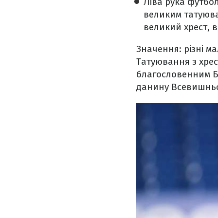
Ліва рука футбол
великим татуюва
великий хрест, в
Значення: різні м
Татуювання з хрест
благословенним Бо
данину Всевишнь