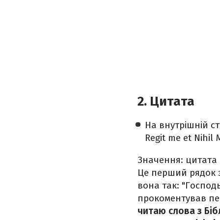
2. Цитата
На внутрішній с
Regit me et Nihil M
Значення: цитата н
Це перший рядок з
вона так: "Господь 
прокоментував пер
читаю слова з Бібл