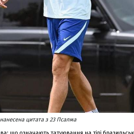
 нанесена цитата з 23 Псалма
льва: що означають татуювання на тілі бразильськ