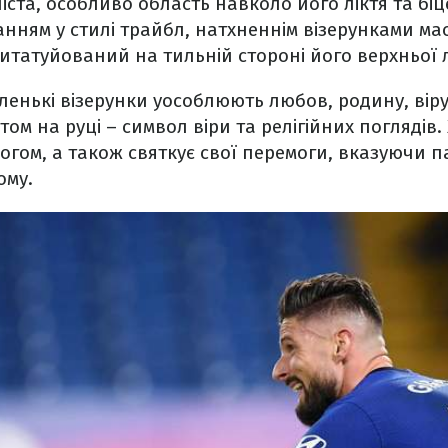
іста, особливо область навколо його ліктя та бі
нням у стилі трайбл, натхненнім візерунками мао
итатуйований на тильній стороні його верхньої л
аленькі візерунки уособлюють любов, родину, віру
ом на руці – символ віри та релігійних поглядів.
гом, а також святкує свої перемоги, вказуючи п
ому.