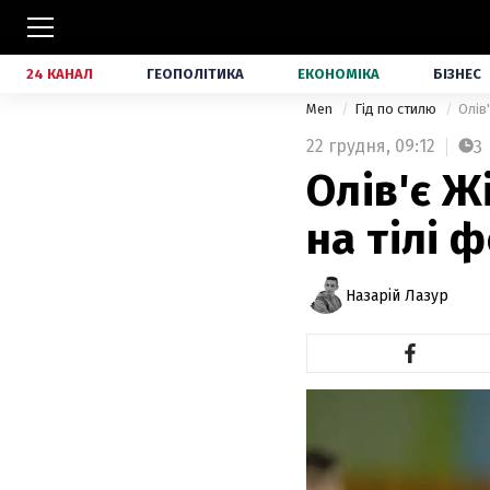
24 КАНАЛ
ГЕОПОЛІТИКА
ЕКОНОМІКА
БІЗНЕС
Men
Гід по стилю
Олів
22 грудня,
09:12
3
Олів'є Ж
на тілі 
Назарій Лазур