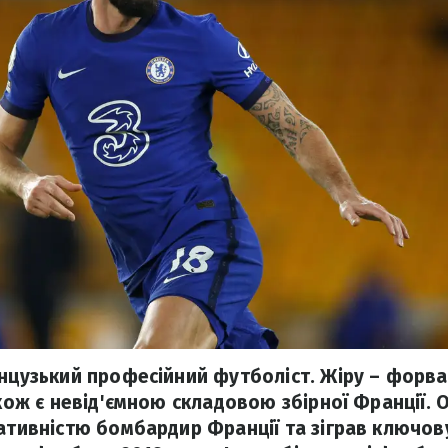
анцузький професійний футболіст. Жіру – форвар
акож є невід'ємною складовою збірної Франції. О
тативністю бомбардир Франції та зіграв ключов