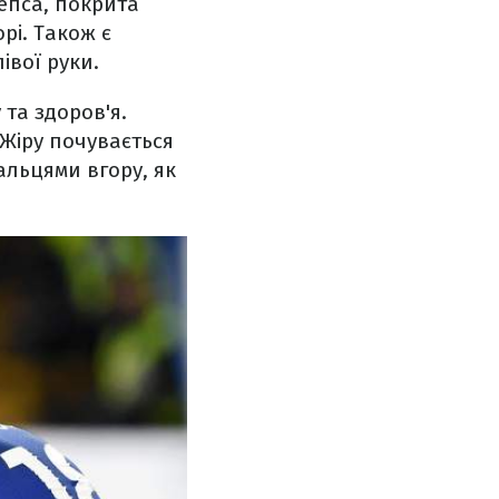
цепса, покрита
рі. Також є
івої руки.
 та здоров'я.
 Жіру почувається
альцями вгору, як