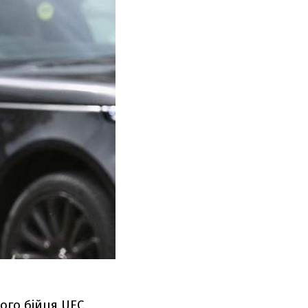
ого бійця UFC