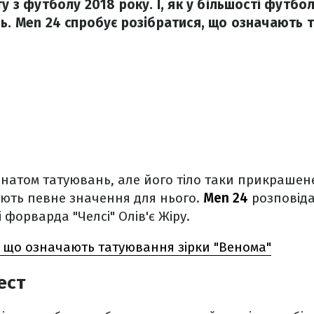
у з футболу 2018 року. І, як у більшості футболі
ь. Men 24 спробує розібратися, що означають т
фанатом татуювань, але його тіло таки прикрашен
ають певне значення для нього.
Men 24
розповіда
 форварда "Челсі" Олів'є Жіру.
: що означають татуювання зірки "Венома"
ест