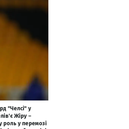
д "Челсі" у
лів'є Жіру –
у роль у перемозі