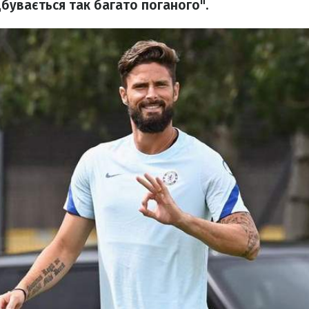
ідбувається так багато поганого".