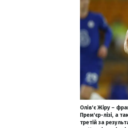
Олів'є Жіру – фр
Прем'єр-лізі, а т
третій за резуль