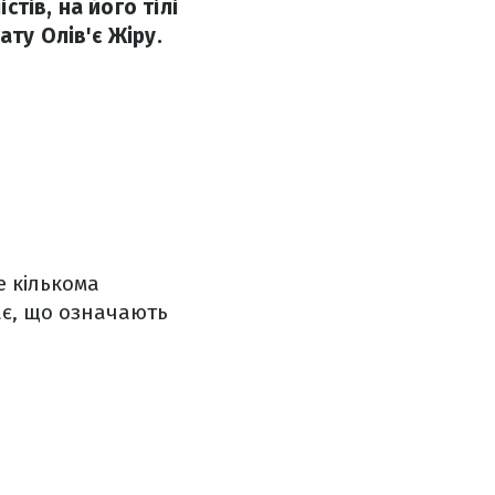
стів, на його тілі
ату Олів'є Жіру.
е кількома
є, що означають