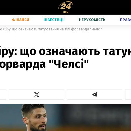
ФІНАНСИ
ІНВЕСТИЦІЇ
НЕРУХОМІСТЬ
ПРАВ
'є Жіру: що означають татуювання на тілі форварда "Челсі"
іру: що означають тат
форварда "Челсі"