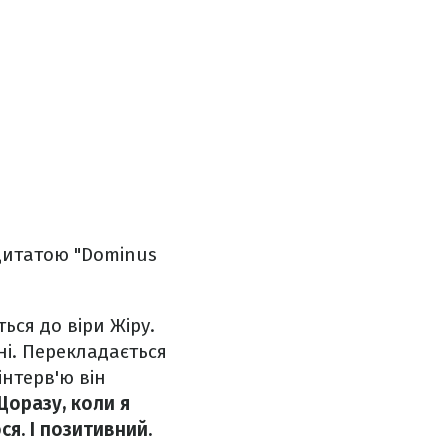
 цитатою "Dominus
ься до віри Жіру.
ні. Перекладається
 інтерв'ю він
Щоразу, коли я
ся. І позитивний.