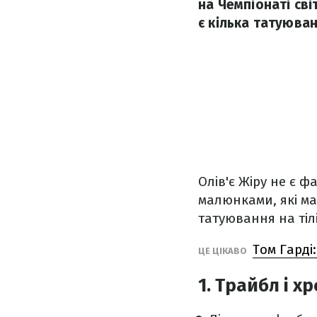
на Чемпіонаті світ
є кілька татуюван
Олів'є Жіру не є 
малюнками, які м
татуювання на тілі
Том Гарді
ЦЕ ЦІКАВО
1. Трайбл і хр