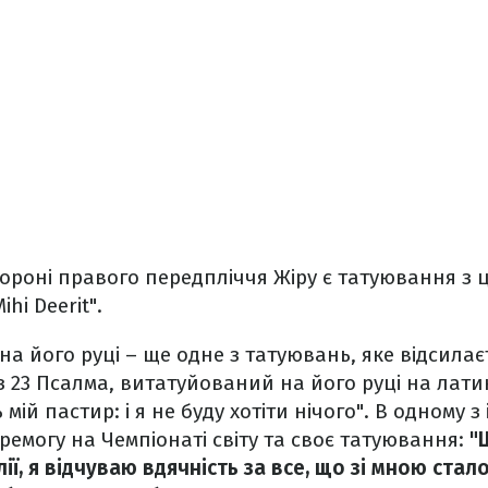
тороні правого передпліччя Жіру є татуювання з
ihi Deerit".
а його руці – ще одне з татуювань, яке відсилаєт
 23 Псалма, витатуйований на його руці на лати
мій пастир: і я не буду хотіти нічого". В одному з
емогу на Чемпіонаті світу та своє татуювання:
"
ії, я відчуваю вдячність за все, що зі мною стало