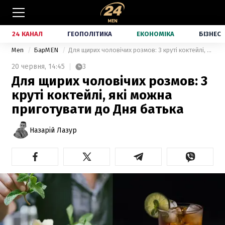
24 КАНАЛ
ГЕОПОЛІТИКА
ЕКОНОМІКА
БІЗНЕС
Men
БарMEN
Для щирих чоловічих розмов: 3 круті коктейлі, які можна приготувати до Дня батька
20 червня,
14:45
3
Для щирих чоловічих розмов: 3
круті коктейлі, які можна
приготувати до Дня батька
Назарій Лазур