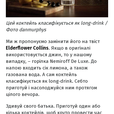
Цей коктейль класифікується як long-drink /
Фото danmurphys
Ми ж пропонуємо замінити його на твіст
Elderflower Collins
. Якщо в оригіналі
використовується джин, то у нашому
випадку, – горілка Nemiroff De Luxe. До
напою входить сік лимона, а також
газована вода. А сам коктейль
класифікується як long-drink. Себто
приготуй і насолоджуйся ним протягом
цілого вечора.
Здивуй свого батька. Приготуй один або
кілька коктейлів, щоб круто провести час