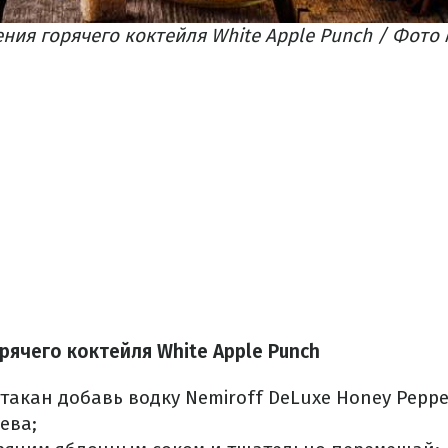
ия горячего коктейля White Apple Punch / Фото Ma
рячего коктейля White Apple Punch
такан добавь водку Nemiroff DeLuxe Honey Pepper
ева;