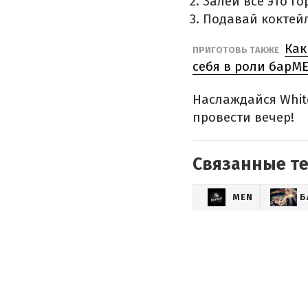
Залей все это г
Подавай коктейл
Как
ПРИГОТОВЬ ТАКЖЕ
себя в роли барM
Наслаждайся Whit
провести вечер!
Связанные т
MEN
Б