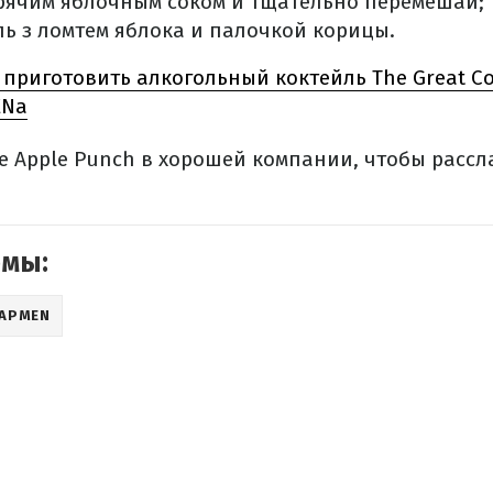
орячим яблочным соком и тщательно перемешай;
ь з ломтем яблока и палочкой корицы.
 приготовить алкогольный коктейль The Great C
ENa
e Apple Punch в хорошей компании, чтобы рассл
емы:
АРMEN