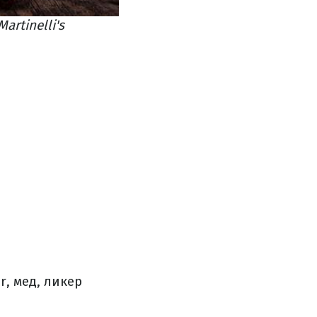
rtinelli's
, мед, ликер