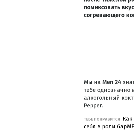
помиксовать вкус
согревающего кок
Мы на
Men 24
знае
тебе однозначно 
алкогольный кокт
Pepper.
Как
ТЕБЕ ПОНРАВИТСЯ
себя в роли барM