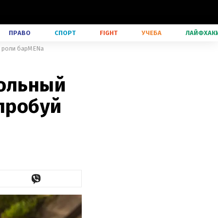
ПРАВО
СПОРТ
FIGHT
УЧЕБА
ЛАЙФХАК
в роли барMENa
гольный
опробуй