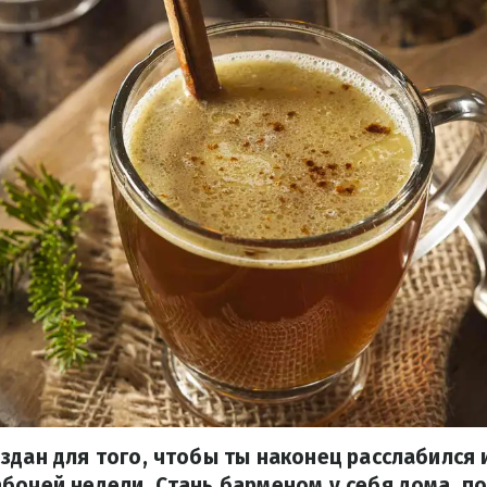
здан для того, чтобы ты наконец расслабился 
бочей недели. Стань барменом у себя дома, п