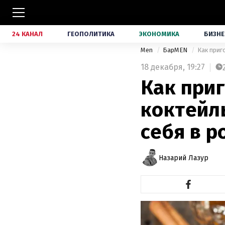
24 КАНАЛ
ГЕОПОЛИТИКА
ЭКОНОМИКА
БИЗНЕ
Men
БарMEN
Как приг
18 декабря,
19:27
Как при
коктейль
себя в 
Назарий Лазур