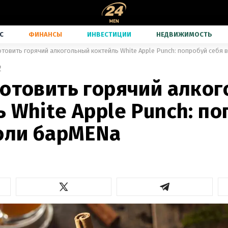
С
ФИНАНСЫ
ИНВЕСТИЦИИ
НЕДВИЖИМОСТЬ
отовить горячий алкогольный коктейль White Apple Punch: попробуй себя 
2
готовить горячий алко
 White Apple Punch: п
роли барMENa