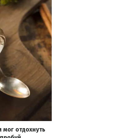
и мог отдохнуть
опробуй