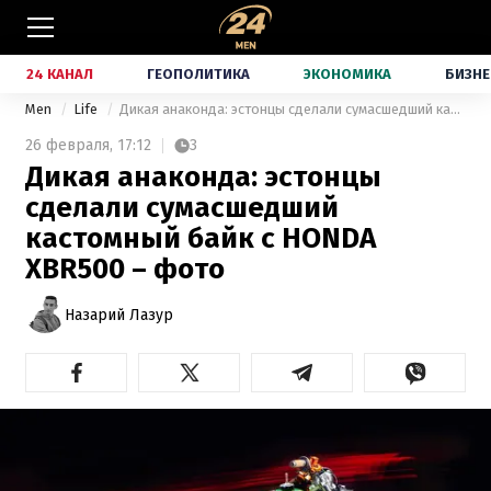
24 КАНАЛ
ГЕОПОЛИТИКА
ЭКОНОМИКА
БИЗНЕ
Men
Life
Дикая анаконда: эстонцы сделали сумасшедший кастомный байк с HONDA XBR500 – фото
26 февраля,
17:12
3
Дикая анаконда: эстонцы
сделали сумасшедший
кастомный байк с HONDA
XBR500 – фото
Назарий Лазур