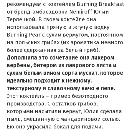
рекомендуем с коктейлем Burning Breakfast
от бренд-амбасадорки Nemiroff Юлии
Терлецкой.
В своем коктейле она
использовала пряную и жгучую водку
Burning Pear с сухим вермутом, настоянном
на польских грибах (их ароматика немного
более сдержанная за белый гриб).
Дополнила это сочетание она ликером
вербены, битером из лаврового листа и
сухим белым вином сорта мускат, которое
идеально подходит к нежному,
текстурному и сливочному качо е пепе.
Этот коктейль – пример безотходного
производства.
С остатков грибов,
которыми насытили вермут, Юлия сделала
пыль, смешанную с мандариновой солью.
Ею она украсила бокал для подачи.