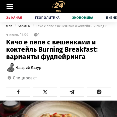
24 КАНАЛ
ГЕОПОЛИТИКА
ЭКОНОМИКА
БИЗНЕ
Men
БарMEN
Качо е пепе с вешенками и коктейль Burning Breakfast: варианты фудпейринга
4 июня,
17:06
4
Качо е пепе с вешенками и
коктейль Burning Breakfast:
варианты фудпейринга
Назарий Лазур
спецпроєкт