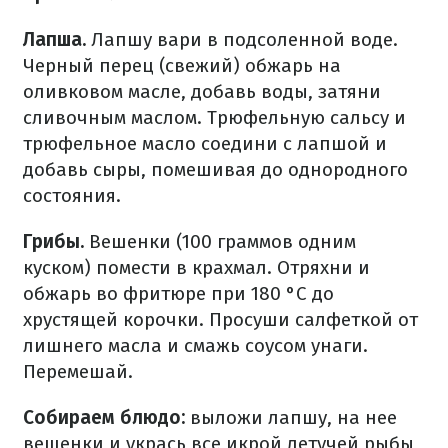
Лапша.
Лапшу вари в подсоленной воде.
Черный перец (свежий) обжарь на
оливковом масле, добавь воды, затяни
сливочным маслом.
Трюфельную сальсу и
трюфельное масло соедини с лапшой и
добавь сыры, помешивая до однородного
состояния.
Грибы.
Вешенки (100 граммов одним
куском) помести в крахмал.
Отряхни и
обжарь во фритюре при 180 °C до
хрустящей корочки.
Просуши салфеткой от
лишнего масла и смажь соусом унаги.
Перемешай.
Собираем блюдо:
выложи лапшу, на нее
вешенки и укрась все икрой летучей рыбы