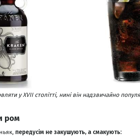
ляти у XVII столітті, нині він надзвичайно попул
и ром
оньяк,
передусім не закушують, а смакують: