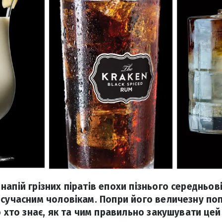
апій грізних піратів епохи пізнього середньові
 сучасним чоловікам. Попри його величезну поп
о хто знає, як та чим правильно закушувати це