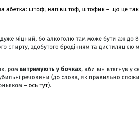
а абетка: штоф, напівштоф, штофик – що це таке
 дуже міцний, бо алкоголю там може бути аж до 
го спирту, здобутого бродінням та дистиляцією 
ьяк, ром
витримують у бочках
, аби він втягнув у 
убильні речовини (до слова, як правильно спожи
 коньяком –
ось тут
).