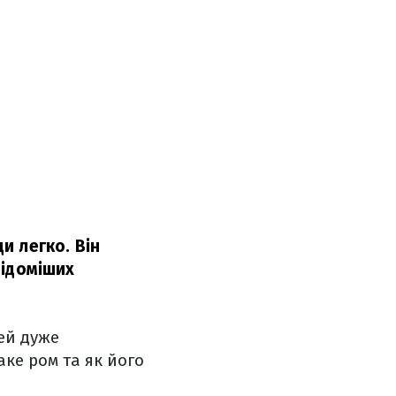
и легко. Він
відоміших
ей дуже
аке ром та як його