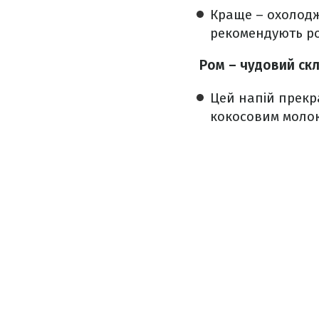
Краще – охолодже
рекомендують ро
Ром – чудовий ск
Цей напій прекр
кокосовим молок