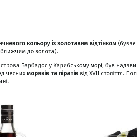
ичневого кольору із золотавим відтінком
(буває 
 ближчим до золота).
острова Барбадос у Карибському морі, був надзв
ед чесних
моряків та піратів
від ХVІІ століття. П
ині.