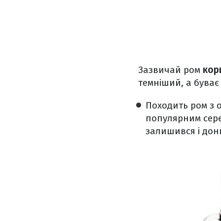
Зазвичай ром
кор
темніший, а буває
Походить ром з 
популярним сер
залишився і дон