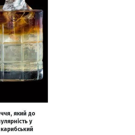
ччя, який до
улярність у
й карибський