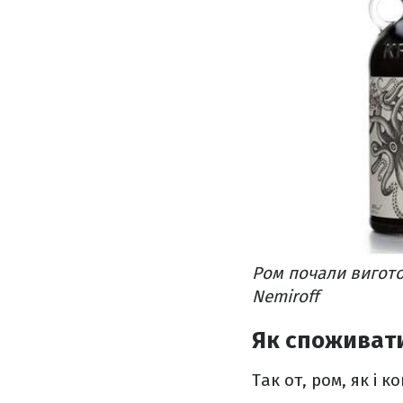
Ром почали виготов
Nemiroff
Як споживат
Так от, ром, як і к