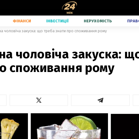
ФІНАНСИ
ІНВЕСТИЦІЇ
НЕРУХОМІСТЬ
ПРАВ
а чоловіча закуска: що треба знати про споживання рому
а чоловіча закуска: щ
ро споживання рому