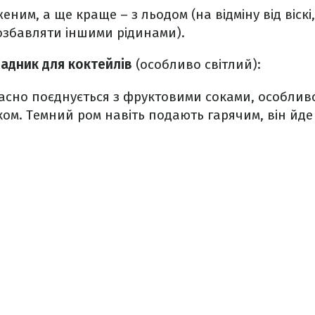
ним, а ще краще – з льодом (на відміну від віскі,
збавляти іншими рідинами).
ладник для коктейлів
(особливо світлий):
асно поєднується з фруктовими соками, особлив
ом. Темний ром навіть подають гарячим, він йде 