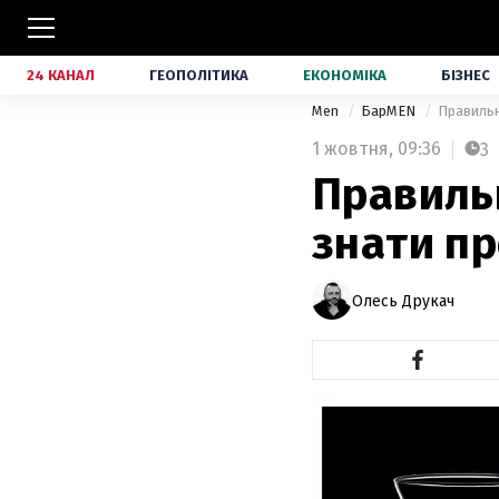
24 КАНАЛ
ГЕОПОЛІТИКА
ЕКОНОМІКА
БІЗНЕС
Men
БарMEN
Правильн
1 жовтня,
09:36
3
Правильн
знати п
Олесь Друкач