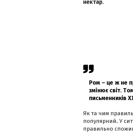
нектар.
Ром – це ж не п
змінює світ. Том
письменників ХХ
Як та чим правиль
популярний. У сит
правильно спожи