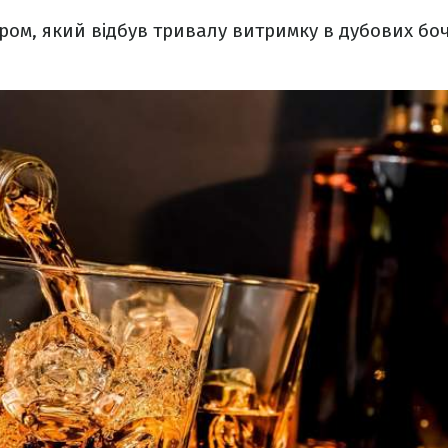
ром, який відбув тривалу витримку в дубових боч