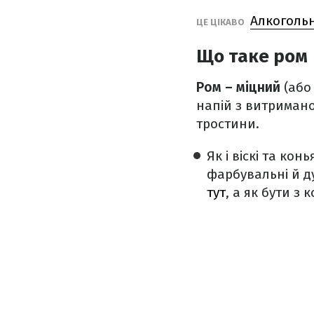
Алкогольн
ЦЕ ЦІКАВО
Що таке ром
Ром – міцний
(або
напій з витримано
тростини.
Як і віскі та кон
фарбувальні й д
тут
, а як бути з