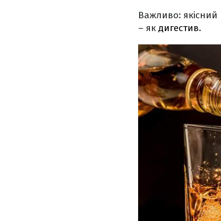
Важливо: якісний 
– як
дигестив
.