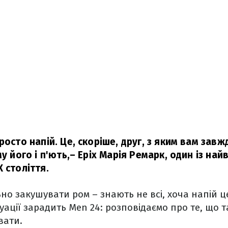
росто напій. Це, скоріше, друг, з яким вам завжд
у його і п'ють,
– Еріх Марія Ремарк, один із най
 століття.
но закушувати ром – знають не всі, хоча напій ц
уації зарадить Men 24: розповідаємо про те, що т
вати.