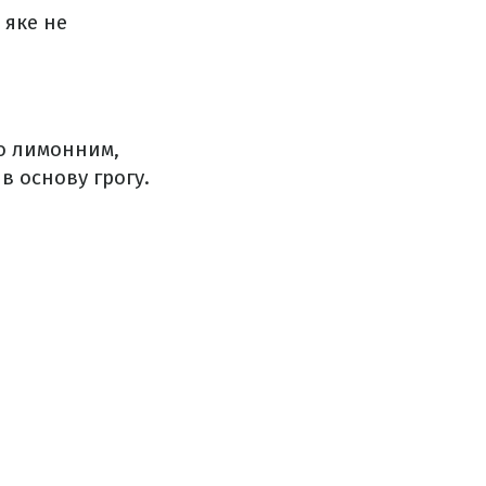
 яке не
о лимонним,
в основу грогу.