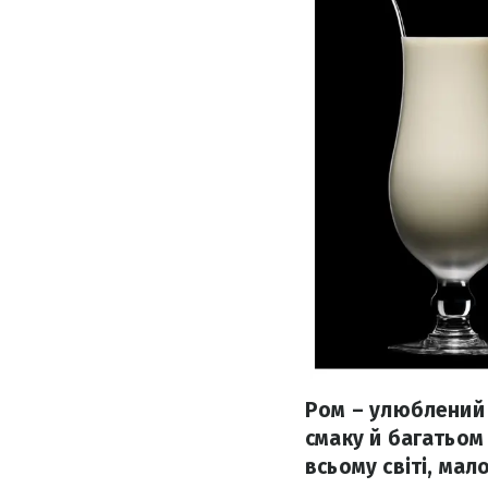
Ром – улюблений н
смаку й багатьом
всьому світі, мал