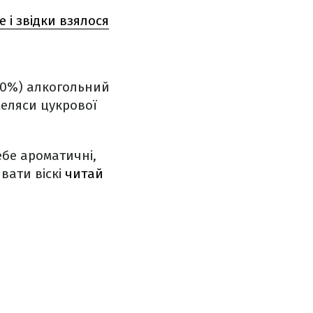
 і звідки взялося
80%) алкогольний
меляси цукрової
себе ароматичні,
вати віскі
читай