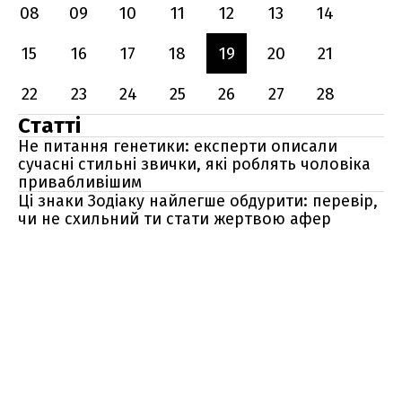
08
09
10
11
12
13
14
15
16
17
18
19
20
21
22
23
24
25
26
27
28
Статті
Не питання генетики: експерти описали
сучасні стильні звички, які роблять чоловіка
привабливішим
Ці знаки Зодіаку найлегше обдурити: перевір,
чи не схильний ти стати жертвою афер