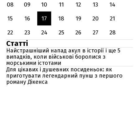
08
09
10
11
12
13
14
15
16
17
18
19
20
21
22
23
24
25
26
27
28
Статті
Найстрашніший напад акул в історії і ще 5
випадків, коли військові боролися з
морськими істотами
Для цікавих і душевних посиденьок: як
приготувати легендарний пунш з першого
роману Дікенса