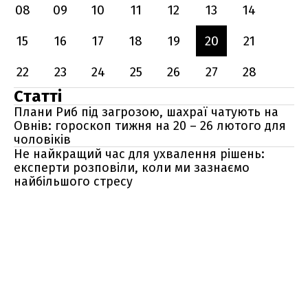
08
09
10
11
12
13
14
15
16
17
18
19
20
21
22
23
24
25
26
27
28
Статті
Плани Риб під загрозою, шахраї чатують на
Овнів: гороскоп тижня на 20 – 26 лютого для
чоловіків
Не найкращий час для ухвалення рішень:
експерти розповіли, коли ми зазнаємо
найбільшого стресу